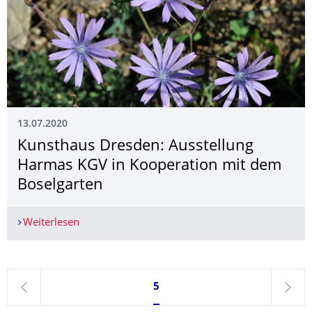
13.07.2020
Kunsthaus Dresden: Ausstellung
Harmas KGV in Kooperation mit dem
Boselgarten
Weiterlesen
Kunsthaus Dresden: Ausstellung Harmas KGV in
Seite 5, aktuell ausgewählt
5
zurück
weite