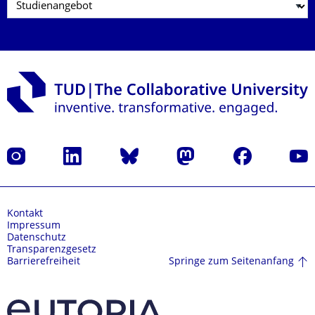
Instagram
LinkedIn
Bluesky
Mastodon
Facebook
Yout
Kontakt
Impressum
Datenschutz
Transparenzgesetz
Springe zum Seitenanfang
Barrierefreiheit