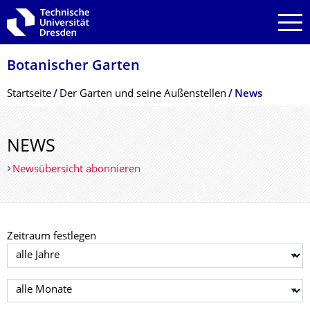
Zur Hauptnavigation springen
Zur Suche springen
Zum Inhalt springen
Botanischer Garten
Breadcrumb-Menü
Startseite
Der Garten und seine Außenstellen
News
NEWS
Newsübersicht abonnieren
Zeitraum festlegen
Jahr auswählen
Monat auswählen