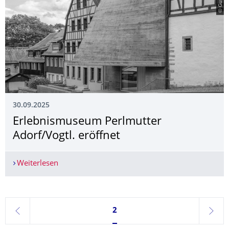
30.09.2025
Erlebnismuseum Perlmutter
Adorf/Vogtl. eröffnet
Weiterlesen
Erlebnismuseum Perlmutter Adorf/Vogtl. eröffne
Seite 2, aktuell ausgewählt
2
zurück
weite