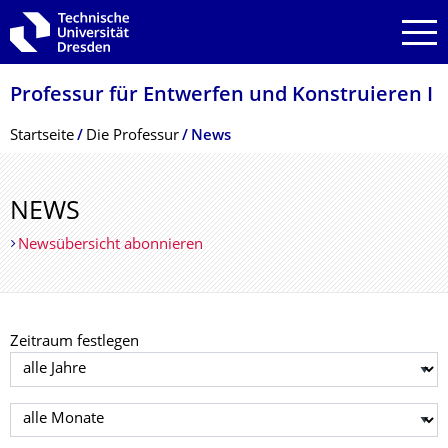
Zur Hauptnavigation springen
Zur Suche springen
Zum Inhalt springen
Professur für Entwerfen und Konstruieren I
Breadcrumb-Menü
Startseite
Die Professur
News
NEWS
Newsübersicht abonnieren
Zeitraum festlegen
Jahr auswählen
Monat auswählen