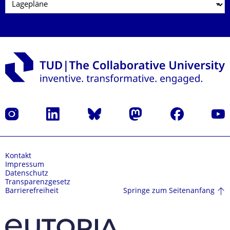
Instagram
LinkedIn
Bluesky
Mastodon
Facebook
Yout
Kontakt
Impressum
Datenschutz
Transparenzgesetz
Springe zum Seitenanfang
Barrierefreiheit