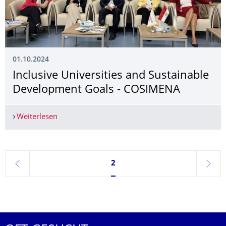
01.10.2024
Inclusive Universities and Sustainable
Development Goals - COSIMENA
Weiterlesen
Inclusive Universities and Sustainable Develop
Seite 2, aktuell ausgewählt
2
zurück
weite