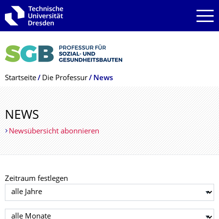
Zur Hauptnavigation springen
Zur Suche springen
Zum Inhalt springen
Breadcrumb-Menü
Startseite
Die Professur
News
NEWS
Newsübersicht abonnieren
Zeitraum festlegen
Jahr auswählen
Monat auswählen