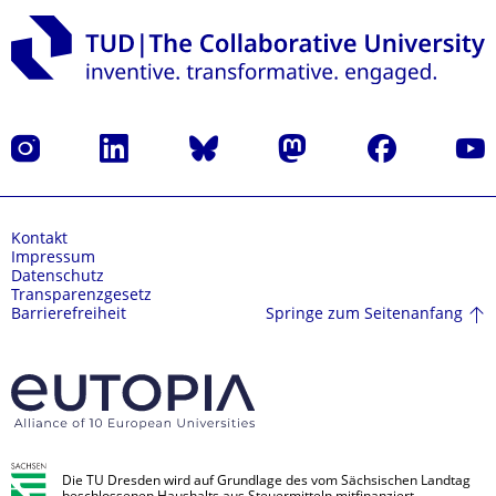
Instagram
LinkedIn
Bluesky
Mastodon
Facebook
Yout
Kontakt
Impressum
Datenschutz
Transparenzgesetz
Springe zum Seitenanfang
Barrierefreiheit
Die TU Dresden wird auf Grundlage des vom Sächsischen Landtag