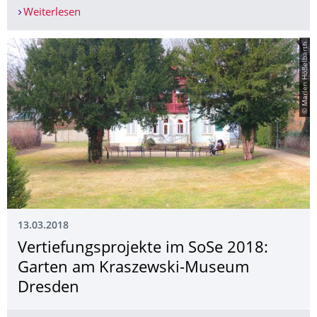
Weiterlesen
Exkursion nach Breslau vom 21. bis 24. Mai 20
© Marlen Hößelbarth
13.03.2018
Vertiefungsprojek­te im SoSe 2018:
Garten am Kraszewski-Museum
Dresden