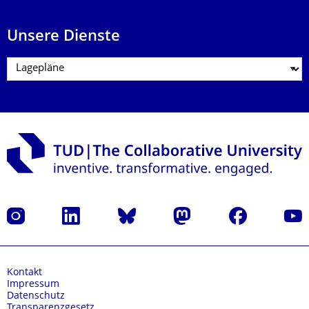
Unsere Dienste
Instagram
LinkedIn
Bluesky
Mastodon
Facebook
Yout
Kontakt
Impressum
Datenschutz
Transparenzgesetz