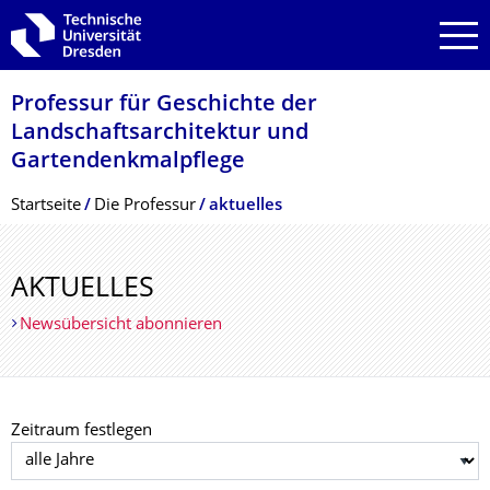
Zur Hauptnavigation springen
Zur Suche springen
Zum Inhalt springen
Professur für Geschichte der
Landschaftsarchi­tektur und
Gartendenkmalpfle­ge
Breadcrumb-Menü
Startseite
Die Professur
aktuelles
AKTUELLES
Newsübersicht abonnieren
Zeitraum festlegen
Jahr auswählen