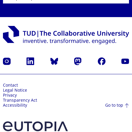
Instagram
LinkedIn
Bluesky
Mastodon
Facebook
YouT
Contact
Legal Notice
Privacy
Transparency Act
Go to top
Accessibility