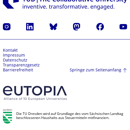
Instagram
LinkedIn
Bluesky
Mastodon
Facebook
Yout
Kontakt
Impressum
Datenschutz
Transparenzgesetz
Springe zum Seitenanfang
Barrierefreiheit
Die TU Dresden wird auf Grundlage des vom Sächsischen Landtag
beschlossenen Haushalts aus Steuermitteln mitfinanziert.