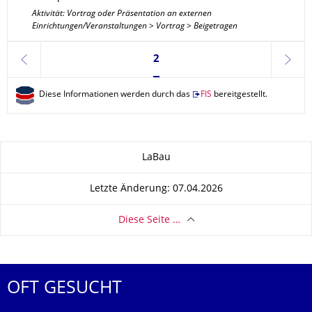
Aktivität: Vortrag oder Präsentation an externen
Einrichtungen/Veranstaltungen > Vortrag > Beigetragen
Seite 2, aktuell ausgewählt
2
zurück
weite
Diese Informationen werden durch das
FIS
bereitgestellt.
Zu dieser Seite
LaBau
Letzte Änderung: 07.04.2026
Diese Seite …
OFT GESUCHT