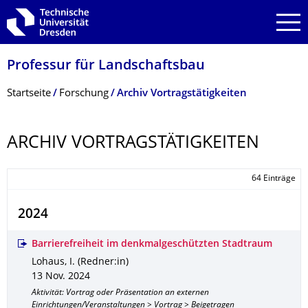
Zur Hauptnavigation springen
Zur Suche springen
Zum Inhalt springen
Professur für Landschaftsbau
Breadcrumb-Menü
Startseite
Forschung
Archiv Vortragstätigkeiten
ARCHIV VORTRAGSTÄTIG­KEITEN
64 Einträge
2024
Barrierefreiheit im denkmalgeschützten Stadtraum
Lohaus, I. (Redner:in)
13 Nov. 2024
Aktivität: Vortrag oder Präsentation an externen
Einrichtungen/Veranstaltungen > Vortrag > Beigetragen