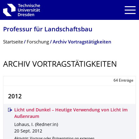
Zur Hauptnavigation springen
Zur Suche springen
Zum Inhalt springen
Professur für Landschaftsbau
Breadcrumb-Menü
Startseite
Forschung
Archiv Vortragstätigkeiten
ARCHIV VORTRAGSTÄTIG­KEITEN
64 Einträge
2012
Licht und Dunkel – Heutige Verwendung von Licht im
Außenraum
Lohaus, I. (Redner:in)
20 Sept. 2012
Aktivität: Vortrag oder Präsentation an externen