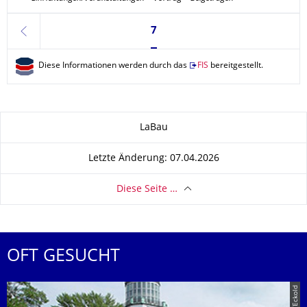
Seite 7, aktuell ausgewählt
7
zurück
Diese Informationen werden durch das
FIS
bereitgestellt.
Zu dieser Seite
LaBau
Letzte Änderung: 07.04.2026
Diese Seite …
OFT GESUCHT