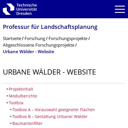
Zur Hauptnavigation springen
Zur Suche springen
Zum Inhalt springen
Professur für Landschaftsplanung
Breadcrumb-Menü
Startseite
Forschung
Forschungsprojekte
Abgeschlossene Forschungsprojekte
Urbane Wälder - Website
URBANE WÄLDER - WEBSITE
Inhaltsverzeichnis
Projektinhalt
Modulberichte
Toolbox
Toolbox A – Vorauswahl geeigneter Flächen
Toolbox B – Gestaltung Urbaner Wälder
Baumartenfilter