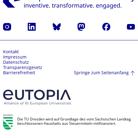
Instagram
LinkedIn
Bluesky
Mastodon
Facebook
Yout
Kontakt
Impressum
Datenschutz
Transparenzgesetz
Springe zum Seitenanfang
Barrierefreiheit
Die TU Dresden wird auf Grundlage des vom Sächsischen Landtag
beschlossenen Haushalts aus Steuermitteln mitfinanziert.