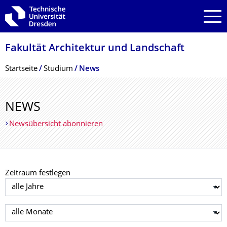
Zur Hauptnavigation springen
Zur Suche springen
Zum Inhalt springen
Fakultät Architektur und Landschaft
Breadcrumb-Menü
Startseite
Studium
News
NEWS
Newsübersicht abonnieren
Zeitraum festlegen
Jahr auswählen
Monat auswählen