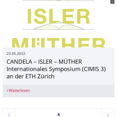
23.05.2022
CANDELA – ISLER – MÜTHER
Internationales Symposium (CIMIS 3)
an der ETH Zürich
Weiterlesen
CANDELA – ISLER – MÜTHER Internationales Sym
Seite 4, aktuell ausgewählt
4