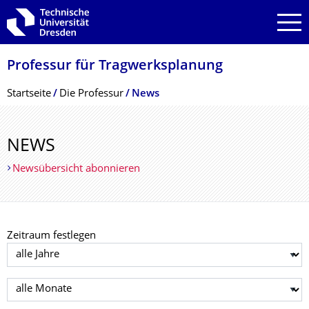
Zur Hauptnavigation springen
Zur Suche springen
Zum Inhalt springen
Professur für Tragwerksplanung
Breadcrumb-Menü
Startseite
Die Professur
News
NEWS
Newsübersicht abonnieren
Zeitraum festlegen
Jahr auswählen
Monat auswählen