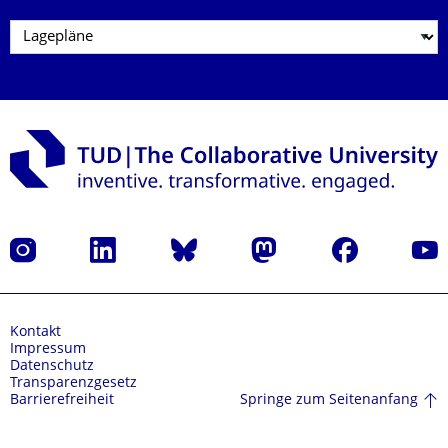
Instagram
LinkedIn
Bluesky
Mastodon
Facebook
Yout
Kontakt
Impressum
Datenschutz
Transparenzgesetz
Springe zum Seitenanfang
Barrierefreiheit