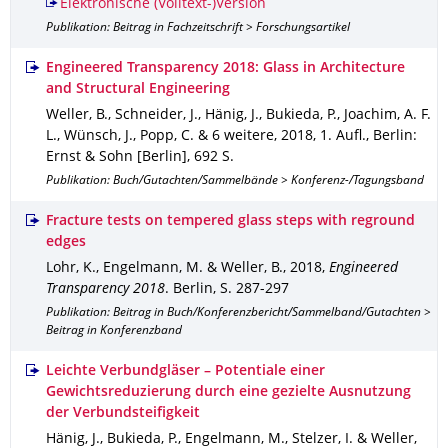
Elektronische (Volltext-)Version
Publikation: Beitrag in Fachzeitschrift > Forschungsartikel
Engineered Transparency 2018: Glass in Architecture
and Structural Engineering
Weller, B., Schneider, J., Hänig, J., Bukieda, P., Joachim, A. F.
L., Wünsch, J., Popp, C. & 6 weitere
,
2018
,
1. Aufl.
,
Berlin
:
Ernst & Sohn [Berlin]
,
692 S.
Publikation: Buch/Gutachten/Sammelbände > Konferenz-/Tagungsband
Fracture tests on tempered glass steps with reground
edges
Lohr, K., Engelmann, M. & Weller, B.
,
2018
,
Engineered
Transparency 2018
.
Berlin
,
S. 287-297
Publikation: Beitrag in Buch/Konferenzbericht/Sammelband/Gutachten >
Beitrag in Konferenzband
Leichte Verbundgläser – Potentiale einer
Gewichtsreduzierung durch eine gezielte Ausnutzung
der Verbundsteifigkeit
Hänig, J., Bukieda, P., Engelmann, M., Stelzer, I. & Weller,