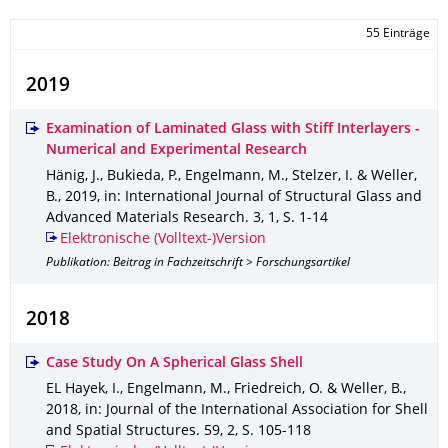
55 Einträge
2019
Examination of Laminated Glass with Stiff Interlayers -
Numerical and Experimental Research
Hänig, J., Bukieda, P., Engelmann, M., Stelzer, I. & Weller,
B.
,
2019
,
in: International Journal of Structural Glass and
Advanced Materials Research
.
3
,
1
,
S. 1-14
Elektronische (Volltext-)Version
Publikation: Beitrag in Fachzeitschrift > Forschungsartikel
2018
Case Study On A Spherical Glass Shell
EL Hayek, I., Engelmann, M., Friedreich, O. & Weller, B.
,
2018
,
in: Journal of the International Association for Shell
and Spatial Structures
.
59
,
2
,
S. 105-118