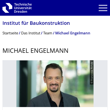
Zur Hauptnavigation springen
Zur Suche springen
Zum Inhalt springen
Institut für Baukonstruktion
Breadcrumb-Menü
Startseite
Das Institut
Team
Michael Engelmann
MICHAEL ENGELMANN
© Franziska Rehde