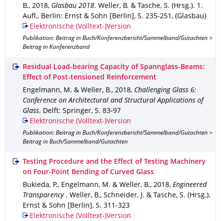
B.
,
2018
,
Glasbau 2018
.
Weller, B. & Tasche, S. (Hrsg.).
1.
Aufl.
,
Berlin
: Ernst & Sohn [Berlin]
,
S. 235-251
,
(Glasbau)
Elektronische (Volltext-)Version
Publikation: Beitrag in Buch/Konferenzbericht/Sammelband/Gutachten >
Beitrag in Konferenzband
Residual Load-bearing Capacity of Spannglass-Beams:
Effect of Post-tensioned Reinforcement
Engelmann, M. & Weller, B.
,
2018
,
Challenging Glass 6:
Conference on Architectural and Structural Applications of
Glass
.
Delft
: Springer
,
S. 83-97
Elektronische (Volltext-)Version
Publikation: Beitrag in Buch/Konferenzbericht/Sammelband/Gutachten >
Beitrag in Buch/Sammelband/Gutachten
Testing Procedure and the Effect of Testing Machinery
on Four-Point Bending of Curved Glass
Bukieda, P., Engelmann, M. & Weller, B.
,
2018
,
Engineered
Transparency
.
Weller, B., Schneider, J. & Tasche, S. (Hrsg.).
Ernst & Sohn [Berlin]
,
S. 311-323
Elektronische (Volltext-)Version