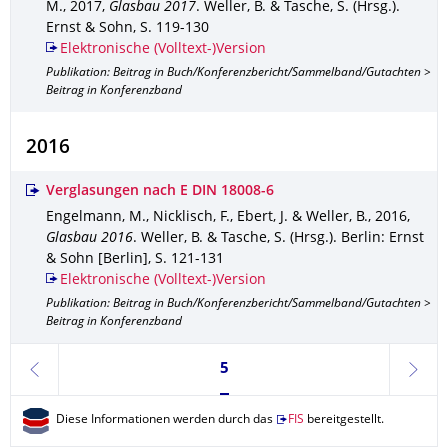
M.
,
2017
,
Glasbau 2017
.
Weller, B. & Tasche, S. (Hrsg.).
Ernst & Sohn
,
S. 119-130
Elektronische (Volltext-)Version
Publikation: Beitrag in Buch/Konferenzbericht/Sammelband/Gutachten >
Beitrag in Konferenzband
2016
Verglasungen nach E DIN 18008-6
Engelmann, M., Nicklisch, F., Ebert, J. & Weller, B.
,
2016
,
Glasbau 2016
.
Weller, B. & Tasche, S. (Hrsg.).
Berlin
: Ernst
& Sohn [Berlin]
,
S. 121-131
Elektronische (Volltext-)Version
Publikation: Beitrag in Buch/Konferenzbericht/Sammelband/Gutachten >
Beitrag in Konferenzband
Seite 5, aktuell ausgewählt
5
zurück
weite
Diese Informationen werden durch das
FIS
bereitgestellt.