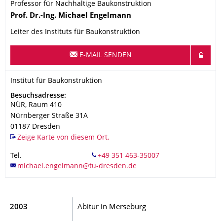
Professor für Nachhaltige Baukonstruktion
Name
Prof. Dr.-Ing.
Michael
Engelmann
Leiter des Instituts für Baukonstruktion
E-MAIL SENDEN
Organisationsname
Institut für Baukonstruktion
Institut für Baukonstruktion
Adresse
Besuchsadresse:
NÜR, Raum 410
Nürnberger Straße 31A
01187
Dresden
Zeige Karte von diesem Ort.
Tel.
2003
Abitur in Merseburg