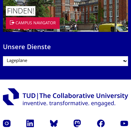
FINDEN!
CAMPUS NAVIGATOR
Unsere Dienste
Instagram
LinkedIn
Bluesky
Mastodon
Facebook
Yout