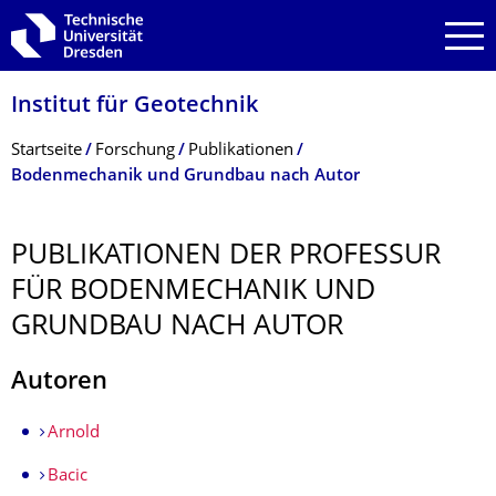
Zur Hauptnavigation springen
Zur Suche springen
Zum Inhalt springen
Institut für Geotechnik
Breadcrumb-Menü
Startseite
Forschung
Publikationen
Bodenmechanik und Grundbau nach Autor
PUBLIKATIONEN DER PROFESSUR
FÜR BODENMECHANIK UND
GRUNDBAU NACH AUTOR
Autoren
Arnold
Bacic