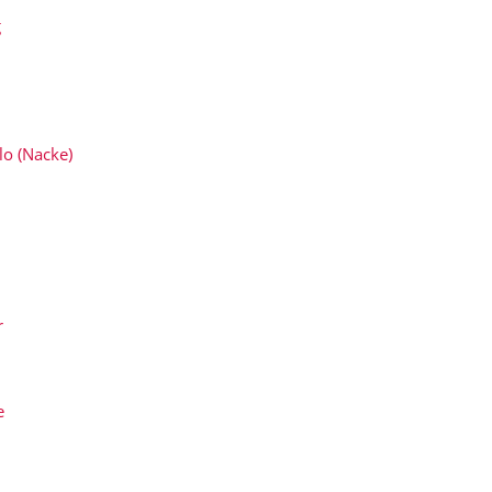
g
lo (Nacke)
n
r
e