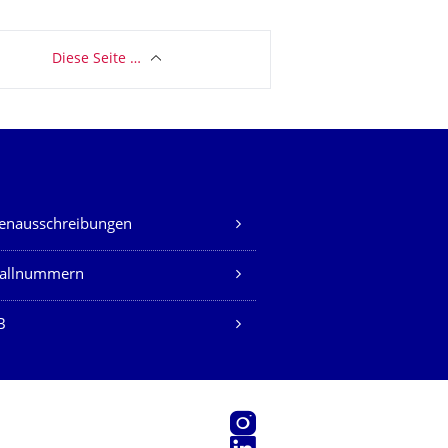
Diese Seite …
lenausschreibungen
fallnummern
B
Instagram
LinkedIn