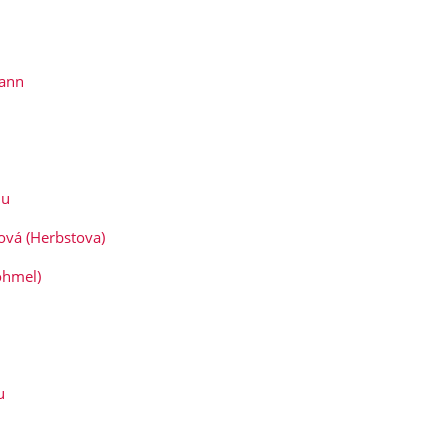
ann
lu
ová (Herbstova)
ohmel)
u