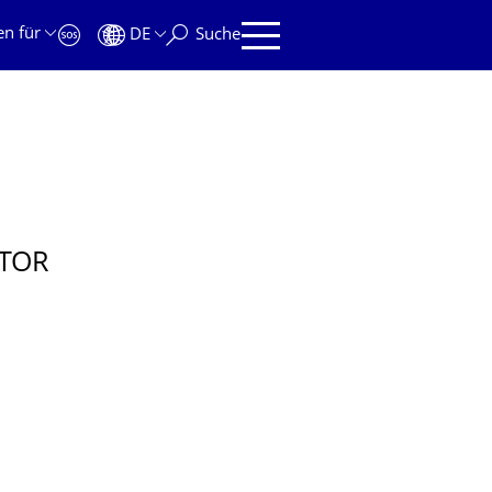
en für
DE
Suche
TOR