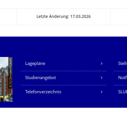
Letzte Änderung: 17.03.2026
Unsere Dienste
© TU Dresden/Eckold
Lagepläne
Stel
Studienangebot
Not
Telefonverzeichnis
SLU