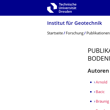
Zur Hauptnavigation springen
Zur Suche springen
Zum Inhalt springen
Institut für Geotechnik
Breadcrumb-Menü
Startseite
Forschung
Publikationen
PUBLIK
BODEN
Autoren
Arnold
Bacic
Bräunig