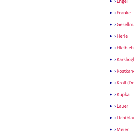
Engel
Franke
Gesellm
Herle
Hleibieh
Karsliog
Kostkan
Kroll (D
Kupka
Lauer
Lichtbla
Meier