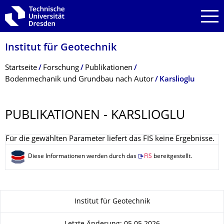
Zur Hauptnavigation springen
Zur Suche springen
Zum Inhalt springen
Institut für Geotechnik
Breadcrumb-Menü
Startseite
Forschung
Publikationen
Bodenmechanik und Grundbau nach Autor
Karslioglu
PUBLIKATIONEN - KARSLIOGLU
Für die gewählten Parameter liefert das FIS keine Ergebnisse.
Diese Informationen werden durch das
FIS
bereitgestellt.
Zu dieser Seite
Institut für Geotechnik