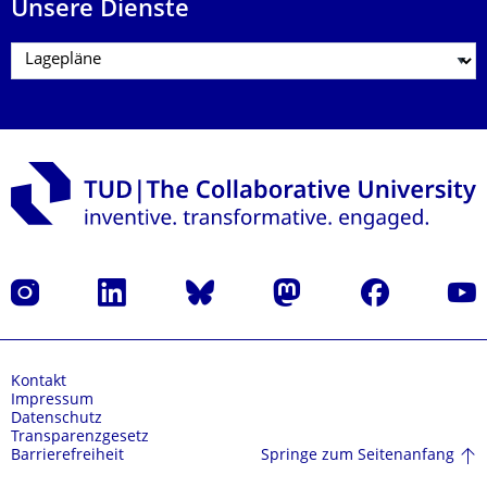
Unsere Dienste
Instagram
LinkedIn
Bluesky
Mastodon
Facebook
Yout
Kontakt
Impressum
Datenschutz
Transparenzgesetz
Springe zum Seitenanfang
Barrierefreiheit