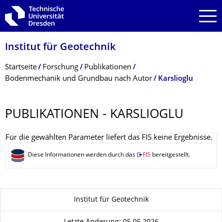
Zur Hauptnavigation springen
Zur Suche springen
Zum Inhalt springen
Institut für Geotechnik
Breadcrumb-Menü
Startseite
Forschung
Publikationen
Bodenmechanik und Grundbau nach Autor
Karslioglu
PUBLIKATIONEN - KARSLIOGLU
Für die gewählten Parameter liefert das FIS keine Ergebnisse.
Diese Informationen werden durch das
FIS
bereitgestellt.
Zu dieser Seite
Institut für Geotechnik