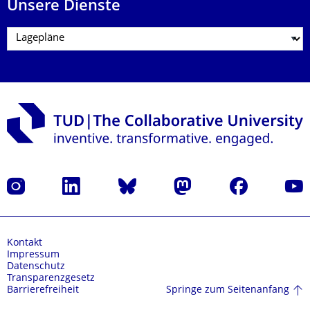
Unsere Dienste
Instagram
LinkedIn
Bluesky
Mastodon
Facebook
Yout
Kontakt
Impressum
Datenschutz
Transparenzgesetz
Springe zum Seitenanfang
Barrierefreiheit