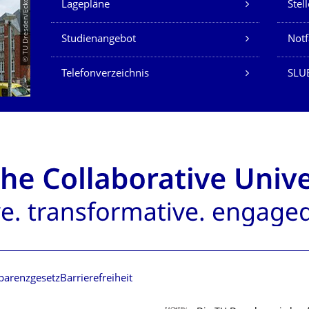
© TU Dresden/Eckold
Lagepläne
Stel
Studienangebot
Not
Telefonverzeichnis
SLU
parenzgesetz
Barrierefreiheit