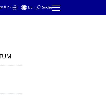
en für
DE
Suche
ATUM