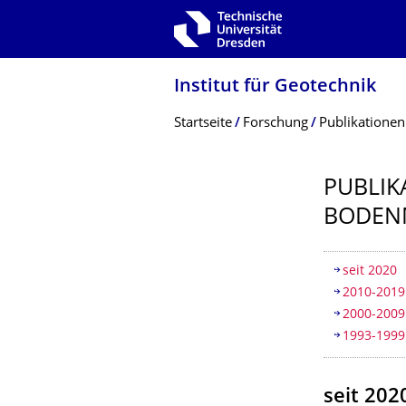
Zur Hauptnavigation springen
Zur Suche springen
Zum Inhalt springen
Institut für Geotechnik
Breadcrumb-Menü
Startseite
Forschung
Publikationen
PUBLIK
BODEN
Inhaltsv
seit 2020
2010-2019
2000-2009
1993-1999
seit 202