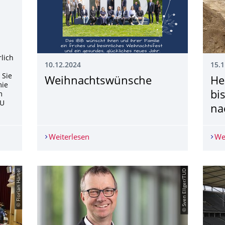
rlich
10.12.2024
15.1
 Sie
Weihnachtswünsche
He
mie
bi
m
TU
na
Brennpunkte in der Bauabwicklung" am 06.03.2025 in Leipzig
Weiterlesen
Weihnachtswünsche
We
© Florian Härtel
© Sven Ellger/TUD