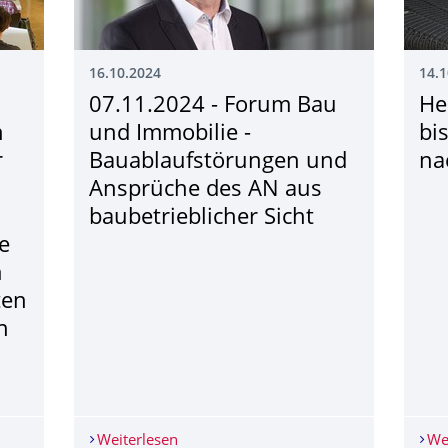
16.10.2024
14.1
07.11.2024 - Forum Bau
He
n
und Immobilie -
bi
r
Bauablaufstörungen und
na
Ansprüche des AN aus
baubetrieblicher Sicht
e
m
ten
n
and an der TU Dresden das 6. Industrieseminar zum Thema Beton-
Weiterlesen
07.11.2024 - Forum Bau und Immobilie
We