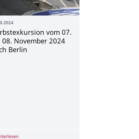
0.2024
rbstexkursion vom 07.
s 08. November 2024
ch Berlin
3D-Druck statt. Die Veranstaltung markierte das 10-jährige Jub
 - Bauablaufstörungen und Ansprüche des AN aus baubetrieblich
iterlesen
Herbstexkursion vom 07. bis 08. November 2024 nach B