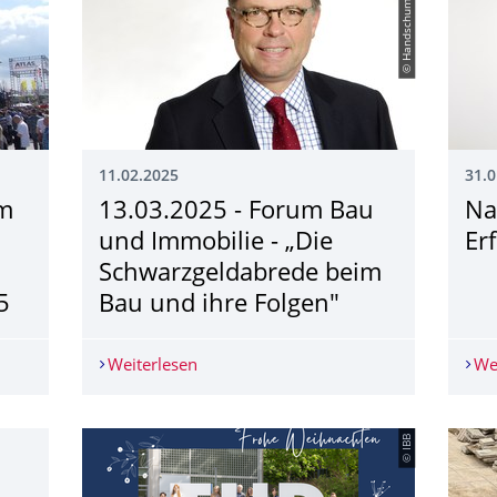
© Handschumacher
11.02.2025
31.0
om
13.03.2025 - Forum Bau
Na
und Immobilie - „Die
Er
Schwarzgeldabrede beim
5
Bau und ihre Folgen"
om 09. bis 11. April 2025 nach München mit Besuch der bauma 
Weiterlesen
13.03.2025 - Forum Bau und Immobilie
We
© IBB