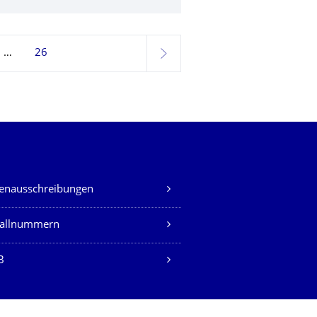
26
weiter
lenausschreibungen
fallnummern
B