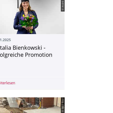
© André Terpe
1.2025
talia Bienkowski -
folgreiche Promotion
2025
 - „Die Schwarzgeldabrede beim Bau und ihre Folgen"
iterlesen
Natalia Bienkowski - Erfolgreiche Promotion
© B&O Bau