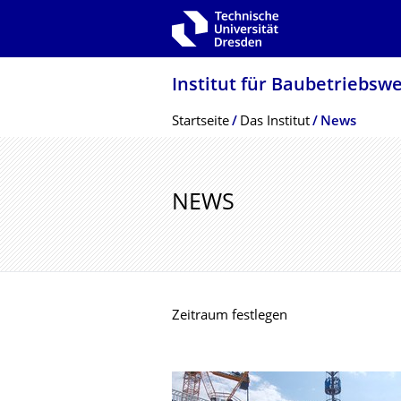
Zur Hauptnavigation springen
Zur Suche springen
Zum Inhalt springen
Institut für Baubetriebsw
Breadcrumb-Menü
Startseite
Das Institut
News
NEWS
Zeitraum festlegen