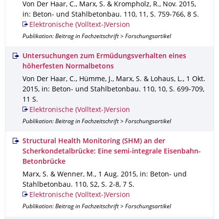
Von Der Haar, C., Marx, S. & Krompholz, R.
,
Nov. 2015
,
in: Beton- und Stahlbetonbau
.
110
,
11
,
S. 759-766
,
8 S.
Elektronische (Volltext-)Version
Publikation: Beitrag in Fachzeitschrift > Forschungsartikel
Untersuchungen zum Ermüdungsverhalten eines
höherfesten Normalbetons
Von Der Haar, C., Hümme, J., Marx, S. & Lohaus, L.
,
1 Okt.
2015
,
in: Beton- und Stahlbetonbau
.
110
,
10
,
S. 699-709
,
11 S.
Elektronische (Volltext-)Version
Publikation: Beitrag in Fachzeitschrift > Forschungsartikel
Structural Health Monitoring (SHM) an der
Scherkondetalbrücke: Eine semi-integrale Eisenbahn-
Betonbrücke
Marx, S. & Wenner, M.
,
1 Aug. 2015
,
in: Beton- und
Stahlbetonbau
.
110
,
S2
,
S. 2-8
,
7 S.
Elektronische (Volltext-)Version
Publikation: Beitrag in Fachzeitschrift > Forschungsartikel