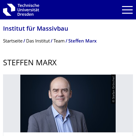
Zur Hauptnavigation springen
Zur Suche springen
Zum Inhalt springen
Institut für Massivbau
Breadcrumb-Menü
Startseite
Das Institut
Team
Steffen Marx
STEFFEN MARX
© Stefan Gröschel