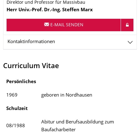
Direktor und Professor für Massivbau
Name
Herr
Univ.-Prof. Dr.-Ing.
Steffen
Marx
E-MAIL SENDEN
Kontaktinformationen
Curriculum Vitae
Persönliches
1969
geboren in Nordhausen
Schulzeit
Abitur und Berufsausbildung zum
08/1988
Baufacharbeiter