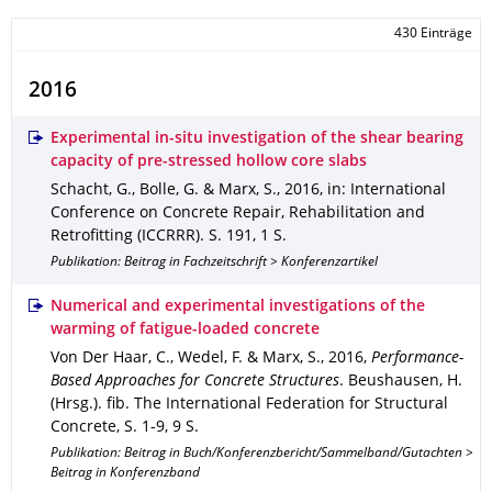
430 Einträge
2016
Experimental in-situ investigation of the shear bearing
capacity of pre-stressed hollow core slabs
Schacht, G., Bolle, G. & Marx, S.
,
2016
,
in: International
Conference on Concrete Repair, Rehabilitation and
Retrofitting (ICCRRR)
.
S. 191
,
1 S.
Publikation: Beitrag in Fachzeitschrift > Konferenzartikel
Numerical and experimental investigations of the
warming of fatigue-loaded concrete
Von Der Haar, C., Wedel, F. & Marx, S.
,
2016
,
Performance-
Based Approaches for Concrete Structures
.
Beushausen, H.
(Hrsg.).
fib. The International Federation for Structural
Concrete
,
S. 1-9
,
9 S.
Publikation: Beitrag in Buch/Konferenzbericht/Sammelband/Gutachten >
Beitrag in Konferenzband