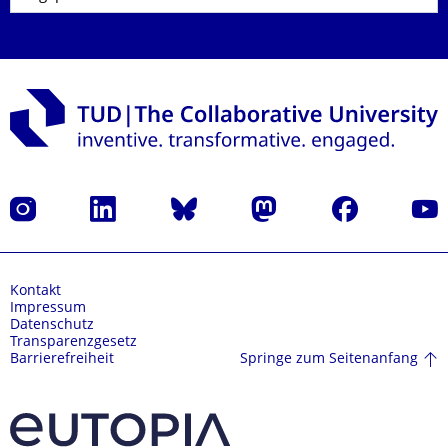
Instagram
LinkedIn
Bluesky
Mastodon
Facebook
Yout
Kontakt
Impressum
Datenschutz
Transparenzgesetz
Springe zum Seitenanfang
Barrierefreiheit