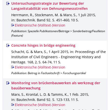
Untersuchungsstrategie zur Bewertung der
Langzeitstabilität von Dehnungsmessstreifen
Herrmann, R., Stockmann, M. & Marx, S.
,
1 Juli 2015
,
in: Bautechnik
.
Band 92
.
S. 451-460
,
10 S.
Elektronische (Volltext-)Version
Publikation: Spezielle Publikationen/Beiträge > Sonderbeitrag/Feuilleton
(Feature)
Concrete hinges in bridge engineering
Schacht, G. & Marx, S.
,
1 April 2015
,
in: Proceedings of the
Institution of Civil Engineers - Engineering History and
Heritage
.
168
,
2
,
S. 64-74
,
11 S.
Elektronische (Volltext-)Version
Publikation: Beitrag in Fachzeitschrift > Forschungsartikel
Monitoring von brückenbauwerken als werkzeug der
bauüberwachung
Marx, S., Krontal, L. D. & Tamms, K.
,
1 Feb. 2015
,
in: Bautechnik
.
Band 92
.
S. 123-133
,
11 S.
Elektronische (Volltext-)Version