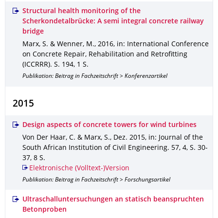
Structural health monitoring of the
Scherkondetalbrücke: A semi integral concrete railway
bridge
Marx, S. & Wenner, M.
,
2016
,
in: International Conference
on Concrete Repair, Rehabilitation and Retrofitting
(ICCRRR)
.
S. 194
,
1 S.
Publikation: Beitrag in Fachzeitschrift > Konferenzartikel
2015
Design aspects of concrete towers for wind turbines
Von Der Haar, C. & Marx, S.
,
Dez. 2015
,
in: Journal of the
South African Institution of Civil Engineering
.
57
,
4
,
S. 30-
37
,
8 S.
Elektronische (Volltext-)Version
Publikation: Beitrag in Fachzeitschrift > Forschungsartikel
Ultraschalluntersuchungen an statisch beanspruchten
Betonproben