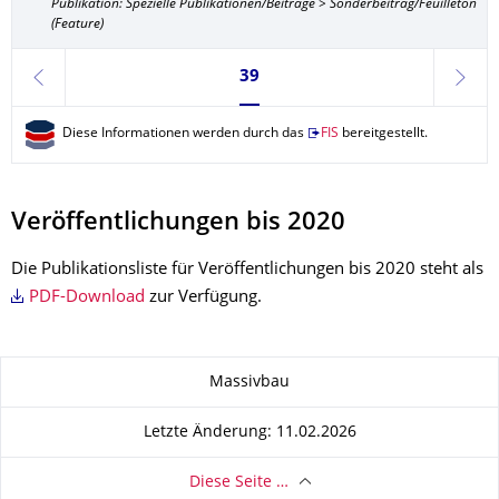
Publikation: Spezielle Publikationen/Beiträge > Sonderbeitrag/Feuilleton
(Feature)
Seite 39, aktuell ausgewählt
39
zurück
weite
Diese Informationen werden durch das
FIS
bereitgestellt.
Veröffentlichungen bis 2020
Die Publikationsliste für Veröffentlichungen bis 2020 steht als
PDF-Download
zur Verfügung.
Zu dieser Seite
Massivbau
Letzte Änderung: 11.02.2026
Diese Seite …