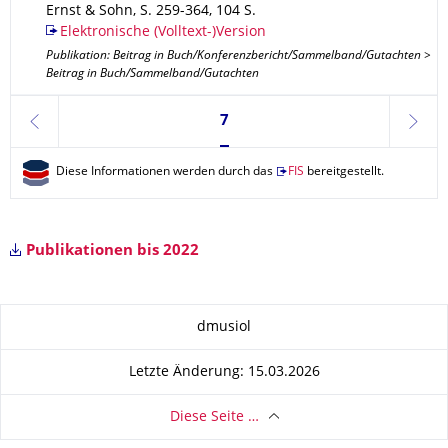
Ernst & Sohn
,
S. 259-364
,
104 S.
Elektronische (Volltext-)Version
Publikation: Beitrag in Buch/Konferenzbericht/Sammelband/Gutachten >
Beitrag in Buch/Sammelband/Gutachten
Seite 7, aktuell ausgewählt
7
zurück
weite
Diese Informationen werden durch das
FIS
bereitgestellt.
Publikationen bis 2022
Zu dieser Seite
dmusiol
Letzte Änderung: 15.03.2026
Diese Seite …