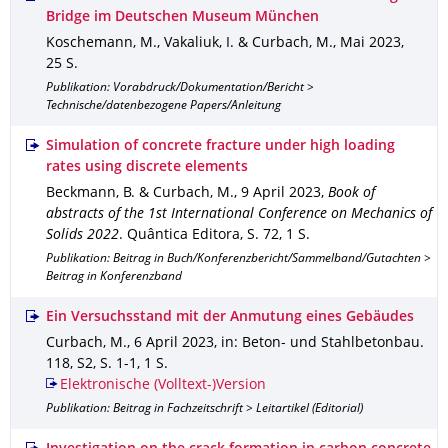
Bridge im Deutschen Museum München
Koschemann, M., Vakaliuk, I. & Curbach, M.
,
Mai 2023
,
25 S.
Publikation: Vorabdruck/Dokumentation/Bericht >
Technische/datenbezogene Papers/Anleitung
Simulation of concrete fracture under high loading
rates using discrete elements
Beckmann, B. & Curbach, M.
,
9 April 2023
,
Book of
abstracts of the 1st International Conference on Mechanics of
Solids 2022
.
Quântica Editora
,
S. 72
,
1 S.
Publikation: Beitrag in Buch/Konferenzbericht/Sammelband/Gutachten >
Beitrag in Konferenzband
Ein Versuchsstand mit der Anmutung eines Gebäudes
Curbach, M.
,
6 April 2023
,
in: Beton- und Stahlbetonbau
.
118
,
S2
,
S. 1-1
,
1 S.
Elektronische (Volltext-)Version
Publikation: Beitrag in Fachzeitschrift > Leitartikel (Editorial)