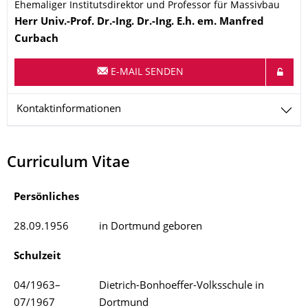
Ehemaliger Institutsdirektor und Professor für Massivbau
Name
Herr
Univ.-Prof. Dr.-Ing. Dr.-Ing. E.h. em.
Manfred
Curbach
E-MAIL SENDEN
Kontaktinformationen
Curriculum Vitae
Persönliches
28.09.1956
in Dortmund geboren
Schulzeit
04/1963–
Dietrich-Bonhoeffer-Volksschule in
07/1967
Dortmund