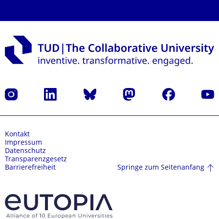
Instagram
LinkedIn
Bluesky
Mastodon
Facebook
Yout
Kontakt
Impressum
Datenschutz
Transparenzgesetz
Springe zum Seitenanfang
Barrierefreiheit