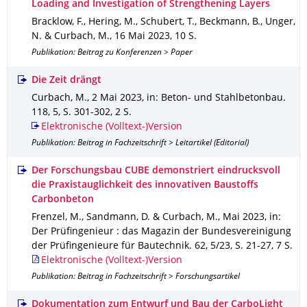
Loading and Investigation of Strengthening Layers
Bracklow, F., Hering, M., Schubert, T., Beckmann, B., Unger,
N. & Curbach, M.
,
16 Mai 2023
,
10 S.
Publikation: Beitrag zu Konferenzen > Paper
Die Zeit drängt
Curbach, M.
,
2 Mai 2023
,
in: Beton- und Stahlbetonbau
.
118
,
5
,
S. 301-302
,
2 S.
Elektronische (Volltext-)Version
Publikation: Beitrag in Fachzeitschrift > Leitartikel (Editorial)
Der Forschungsbau CUBE demonstriert eindrucksvoll
die Praxistauglichkeit des innovativen Baustoffs
Carbonbeton
Frenzel, M., Sandmann, D. & Curbach, M.
,
Mai 2023
,
in:
Der Prüfingenieur : das Magazin der Bundesvereinigung
der Prüfingenieure für Bautechnik
.
62
,
5/23
,
S. 21-27
,
7 S.
Elektronische (Volltext-)Version
Publikation: Beitrag in Fachzeitschrift > Forschungsartikel
Dokumentation zum Entwurf und Bau der CarboLight