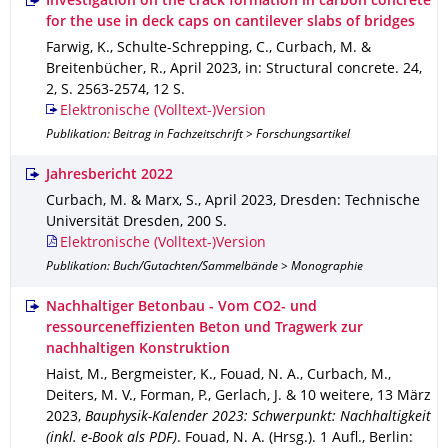
Investigation on the crack formation in carbon concrete
for the use in deck caps on cantilever slabs of bridges
Farwig, K., Schulte-Schrepping, C., Curbach, M. &
Breitenbücher, R.
,
April 2023
,
in: Structural concrete
.
24
,
2
,
S. 2563-2574
,
12 S.
Elektronische (Volltext-)Version
Publikation: Beitrag in Fachzeitschrift > Forschungsartikel
Jahresbericht 2022
Curbach, M. & Marx, S.
,
April 2023
,
Dresden
: Technische
Universität Dresden
,
200 S.
Elektronische (Volltext-)Version
Publikation: Buch/Gutachten/Sammelbände > Monographie
Nachhaltiger Betonbau - Vom CO2- und
ressourceneffizienten Beton und Tragwerk zur
nachhaltigen Konstruktion
Haist, M., Bergmeister, K., Fouad, N. A., Curbach, M.,
Deiters, M. V., Forman, P., Gerlach, J. & 10 weitere
,
13 März
2023
,
Bauphysik-Kalender 2023: Schwerpunkt: Nachhaltigkeit
(inkl. e-Book als PDF)
.
Fouad, N. A. (Hrsg.).
1 Aufl.
,
Berlin
: