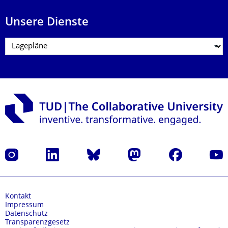
Unsere Dienste
Instagram
LinkedIn
Bluesky
Mastodon
Facebook
Yout
Kontakt
Impressum
Datenschutz
Transparenzgesetz