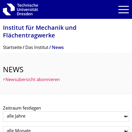
Zur Hauptnavigation springen
Zur Suche springen
Zum Inhalt springen
Institut für Mechanik und
Flächentragwerke
Breadcrumb-Menü
Startseite
Das Institut
News
NEWS
Newsübersicht abonnieren
Zeitraum festlegen
Jahr auswählen
Monat auswählen