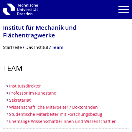
Zur Hauptnavigation springen
Zur Suche springen
Zum Inhalt springen
Institut für Mechanik und
Flächentragwerke
Breadcrumb-Menü
Startseite
Das Institut
Team
TEAM
Inhaltsverzeichnis
Institutsdirektor
Professor im Ruhestand
Sekretariat
Wissenschaftliche Mitarbeiter / Doktoranden
Studentische Mitarbeiter mit Forschungsbezug
Ehemalige Wissenschaftlerinnen und Wissenschaftler