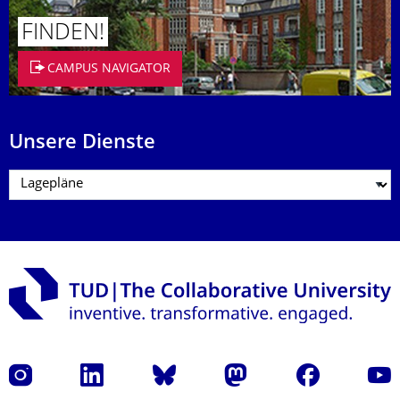
FINDEN!
CAMPUS NAVIGATOR
Unsere Dienste
Instagram
LinkedIn
Bluesky
Mastodon
Facebook
Yout