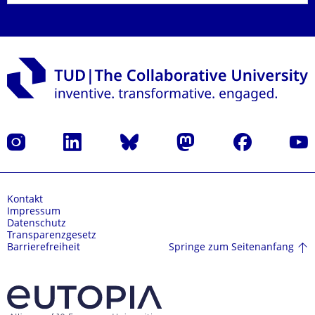
Instagram
LinkedIn
Bluesky
Mastodon
Facebook
Yout
Kontakt
Impressum
Datenschutz
Transparenzgesetz
Springe zum Seitenanfang
Barrierefreiheit