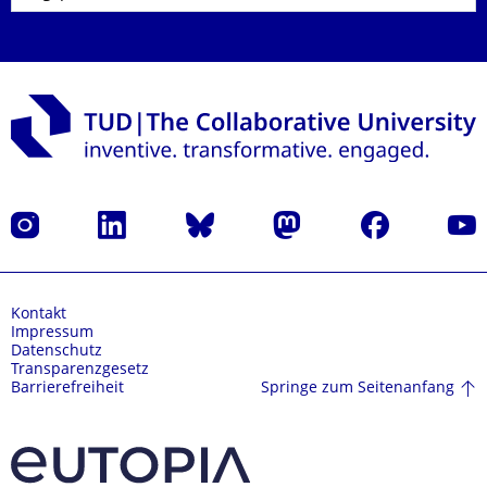
Instagram
LinkedIn
Bluesky
Mastodon
Facebook
Yout
Kontakt
Impressum
Datenschutz
Transparenzgesetz
Springe zum Seitenanfang
Barrierefreiheit