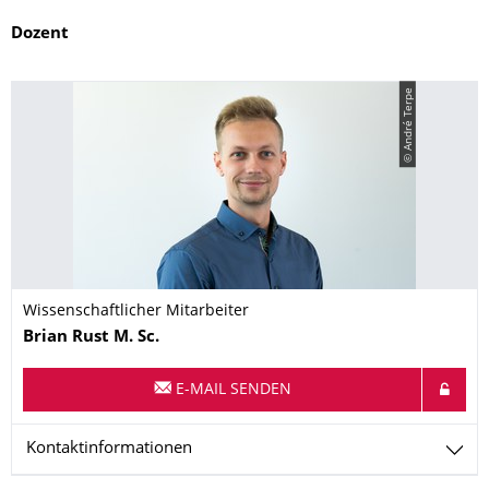
Dozent
© André Terpe
Wissenschaftlicher Mitarbeiter
Name
Brian
Rust
M. Sc.
E-MAIL SENDEN
Kontaktinformationen