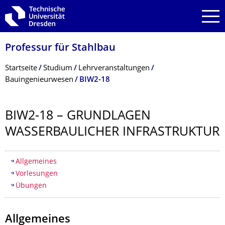
Zur Hauptnavigation springen
Zur Suche springen
Zum Inhalt springen
Professur für Stahlbau
Breadcrumb-Menü
Startseite
Studium
Lehrveranstaltungen
Bauingenieurwesen
BIW2-18
BIW2-18 – GRUNDLAGEN
WASSERBAULICHER INFRASTRUKTUR
Inhaltsverzeichnis
Allgemeines
Vorlesungen
Übungen
Allgemeines