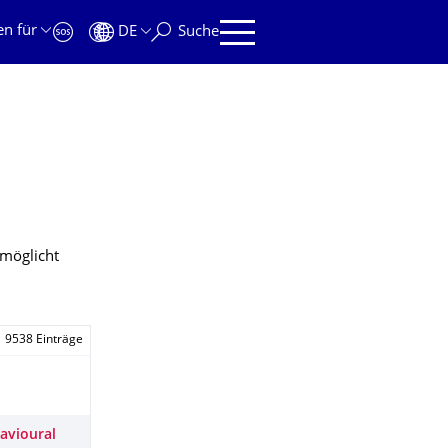
en für
DE
Suche
möglicht
9538 Einträge
havioural