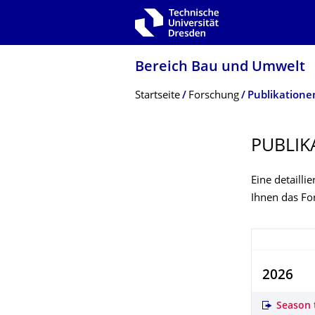
Zur Hauptnavigation springen
Zur Suche springen
Zum Inhalt springen
Bereich Bau und Umwelt
Breadcrumb-Menü
Startseite
Forschung
Publikatione
PUBLIK
Eine detailli
Ihnen das Fo
2026
Season t