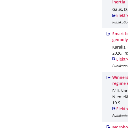
inertia
Gaus, D.
Elektr
Publikatio
Smart b
geopoly
Karalis, 
2026
,
in
Elektr
Publikatio
Winners
regime s
Fält-Nard
Niemelä,
19 S.
Elektr
Publikatio
Morphol