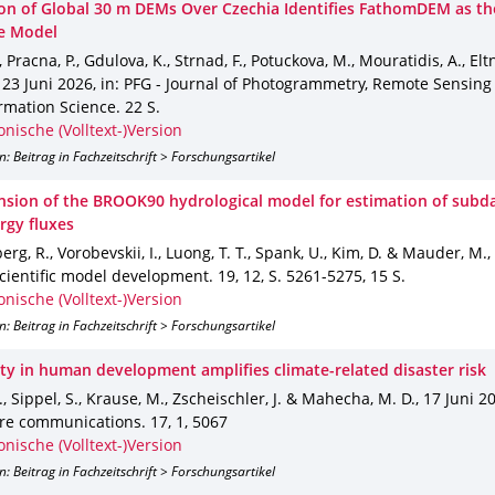
ion of Global 30 m DEMs Over Czechia Identifies FathomDEM as t
e Model
, Pracna, P., Gdulova, K., Strnad, F., Potuckova, M., Mouratidis, A., Elt
,
23 Juni 2026
,
in: PFG - Journal of Photogrammetry, Remote Sensing
rmation Science
.
22 S.
onische (Volltext-)Version
n: Beitrag in Fachzeitschrift > Forschungsartikel
nsion of the BROOK90 hydrological model for estimation of subda
rgy fluxes
rg, R., Vorobevskii, I., Luong, T. T., Spank, U., Kim, D. & Mauder, M.
,
scientific model development
.
19
,
12
,
S. 5261-5275
,
15 S.
onische (Volltext-)Version
n: Beitrag in Fachzeitschrift > Forschungsartikel
ity in human development amplifies climate-related disaster risk
., Sippel, S., Krause, M., Zscheischler, J. & Mahecha, M. D.
,
17 Juni 2
ure communications
.
17
,
1
,
5067
onische (Volltext-)Version
n: Beitrag in Fachzeitschrift > Forschungsartikel