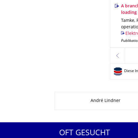
A branc
loading
Tamke, F
operati
Elektr
Publikatio
zurück
Diese I
Zu dieser Seite
André Lindner
OFT GESUCHT