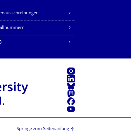
lenausschreibungen
fallnummern
B
Instagram
LinkedIn
Bluesky
Mastodon
Facebook
Youtube
Springe zum Seitenanfang