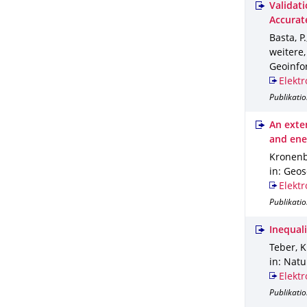
Validat
Accurat
Basta, P.
weitere
Geoinfo
Elektr
Publikatio
An exte
and ene
Kronenbe
in: Geo
Elektr
Publikatio
Inequal
Teber, K
in: Nat
Elektr
Publikatio