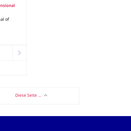
ensional
al of
weiter
Diese Seite …