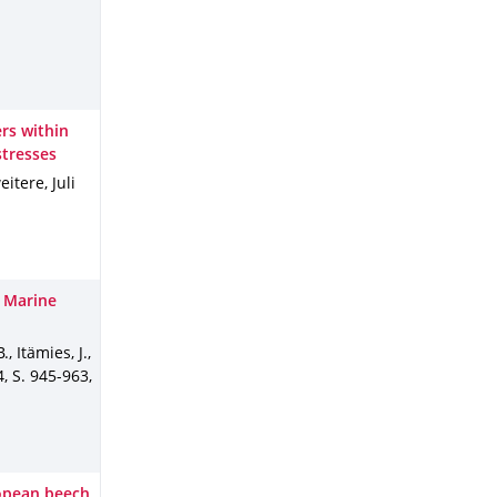
rs within
stresses
weitere
,
Juli
: Marine
, Itämies, J.,
4
,
S. 945-963
,
ropean beech