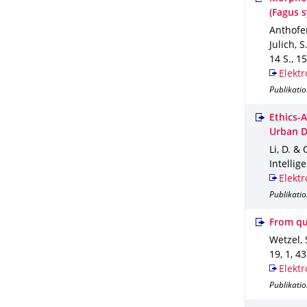
(Fagus s
Anthofer
Julich, S
14 S.
,
15
Elektr
Publikatio
Ethics-
Urban D
Li, D. & 
Intellig
Elektr
Publikatio
From qu
Wetzel, 
19
,
1
,
43
Elektr
Publikatio