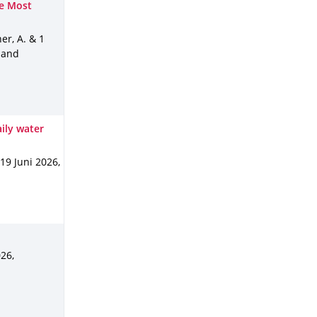
he Most
ner, A. & 1
 and
ily water
19 Juni 2026
,
026
,