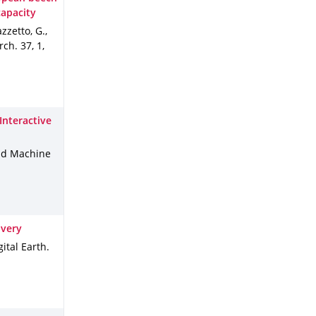
capacity
zzetto, G.,
arch
.
37
,
1
,
Interactive
and Machine
overy
gital Earth
.