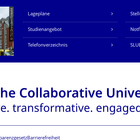
Unsere Dienste
© TU Dresden/Eckold
Lagepläne
Stel
Studienangebot
Not
Telefonverzeichnis
SLU
parenzgesetz
Barrierefreiheit