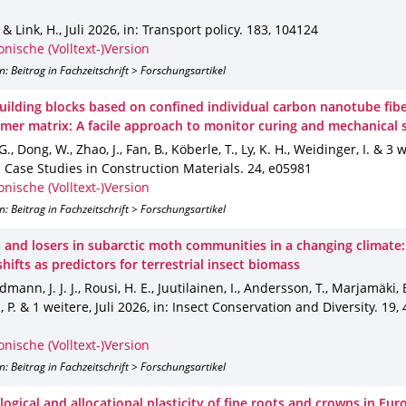
 & Link, H.
,
Juli 2026
,
in: Transport policy
.
183
,
104124
onische (Volltext-)Version
n: Beitrag in Fachzeitschrift > Forschungsartikel
uilding blocks based on confined individual carbon nanotube fibe
mer matrix: A facile approach to monitor curing and mechanical 
G., Dong, W., Zhao, J., Fan, B., Köberle, T., Ly, K. H., Weidinger, I. & 3 
: Case Studies in Construction Materials
.
24
,
e05981
onische (Volltext-)Version
n: Beitrag in Fachzeitschrift > Forschungsartikel
 and losers in subarctic moth communities in a changing climate
hifts as predictors for terrestrial insect biomass
mann, J. J. J., Rousi, H. E., Juutilainen, I., Andersson, T., Marjamäki, B.
 P. & 1 weitere
,
Juli 2026
,
in: Insect Conservation and Diversity
.
19
,
onische (Volltext-)Version
n: Beitrag in Fachzeitschrift > Forschungsartikel
ogical and allocational plasticity of fine roots and crowns in Eu