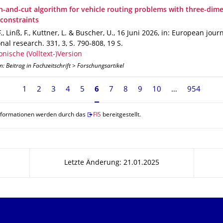
h-and-cut algorithm for vehicle routing problems with three-dim
 constraints
., Linß, F., Kuttner, L. & Buscher, U.
,
16 Juni 2026
,
in: European journ
onal research
.
331
,
3
,
S. 790-808
,
19 S.
onische (Volltext-)Version
n: Beitrag in Fachzeitschrift > Forschungsartikel
1
2
3
4
5
Seite 6, aktuell ausgewählt
6
7
8
9
10
954
nformationen werden durch das
FIS
bereitgestellt.
Letzte Änderung: 21.01.2025