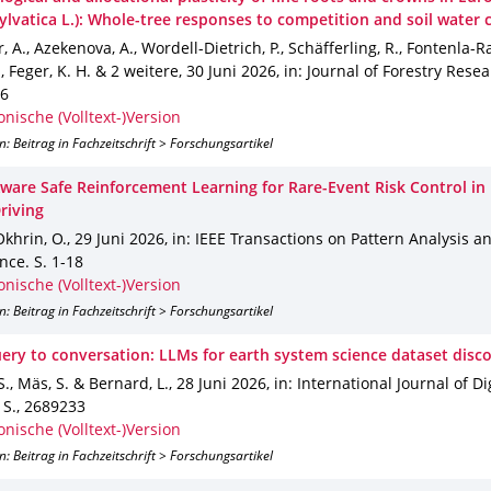
ylvatica L.): Whole-tree responses to competition and soil water 
, A., Azekenova, A., Wordell-Dietrich, P., Schäfferling, R., Fontenla-Ra
., Feger, K. H. & 2 weitere
,
30 Juni 2026
,
in: Journal of Forestry Rese
6
onische (Volltext-)Version
n: Beitrag in Fachzeitschrift > Forschungsartikel
Aware Safe Reinforcement Learning for Rare-Event Risk Control in 
riving
Okhrin, O.
,
29 Juni 2026
,
in: IEEE Transactions on Pattern Analysis 
ence
.
S. 1-18
onische (Volltext-)Version
n: Beitrag in Fachzeitschrift > Forschungsartikel
ery to conversation: LLMs for earth system science dataset disc
S., Mäs, S. & Bernard, L.
,
28 Juni 2026
,
in: International Journal of Di
 S.
,
2689233
onische (Volltext-)Version
n: Beitrag in Fachzeitschrift > Forschungsartikel