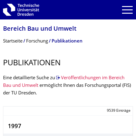
Zur Hauptnavigation springen
Zur Suche springen
Zum Inhalt springen
Bereich Bau und Umwelt
Breadcrumb-Menü
Startseite
Forschung
Publikationen
PUBLIKATIONEN
Eine detaillierte Suche zu
Veröffentlichungen im Bereich
Bau und Umwelt
ermöglicht Ihnen das Forschungsportal (FIS)
der TU Dresden.
9539 Einträge
1997