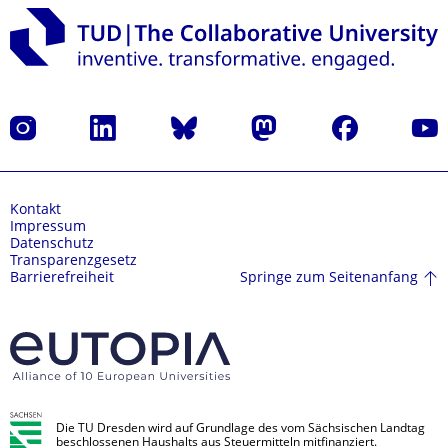
Instagram
LinkedIn
Bluesky
Mastodon
Facebook
Yout
Kontakt
Impressum
Datenschutz
Transparenzgesetz
Springe zum Seitenanfang
Barrierefreiheit
Die TU Dresden wird auf Grundlage des vom Sächsischen Landtag
beschlossenen Haushalts aus Steuermitteln mitfinanziert.