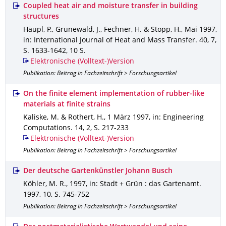
Coupled heat air and moisture transfer in building
structures
Häupl, P., Grunewald, J., Fechner, H. & Stopp, H.
,
Mai 1997
,
in: International Journal of Heat and Mass Transfer
.
40
,
7
,
S. 1633-1642
,
10 S.
Elektronische (Volltext-)Version
Publikation: Beitrag in Fachzeitschrift > Forschungsartikel
On the finite element implementation of rubber‐like
materials at finite strains
Kaliske, M. & Rothert, H.
,
1 März 1997
,
in: Engineering
Computations
.
14
,
2
,
S. 217-233
Elektronische (Volltext-)Version
Publikation: Beitrag in Fachzeitschrift > Forschungsartikel
Der deutsche Gartenkünstler Johann Busch
Köhler, M. R.
,
1997
,
in: Stadt + Grün : das Gartenamt
.
1997
,
10
,
S. 745-752
Publikation: Beitrag in Fachzeitschrift > Forschungsartikel