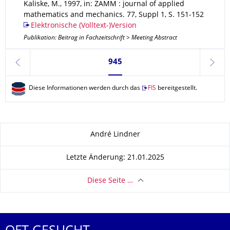
Kaliske, M.
,
1997
,
in: ZAMM : journal of applied
mathematics and mechanics
.
77
,
Suppl 1
,
S. 151-152
Elektronische (Volltext-)Version
Publikation: Beitrag in Fachzeitschrift > Meeting Abstract
Seite 945, aktuell ausgewählt
945
zurück
weite
Diese Informationen werden durch das
FIS
bereitgestellt.
Zu dieser Seite
André Lindner
Letzte Änderung: 21.01.2025
Diese Seite …