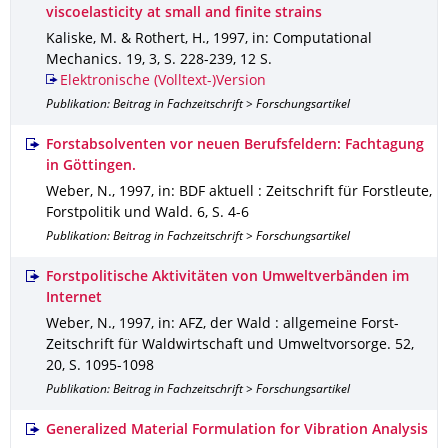
viscoelasticity at small and finite strains
Kaliske, M. & Rothert, H.
,
1997
,
in: Computational
Mechanics
.
19
,
3
,
S. 228-239
,
12 S.
Elektronische (Volltext-)Version
Publikation: Beitrag in Fachzeitschrift > Forschungsartikel
Forstabsolventen vor neuen Berufsfeldern: Fachtagung
in Göttingen.
Weber, N.
,
1997
,
in: BDF aktuell : Zeitschrift für Forstleute,
Forstpolitik und Wald
.
6
,
S. 4-6
Publikation: Beitrag in Fachzeitschrift > Forschungsartikel
Forstpolitische Aktivitäten von Umweltverbänden im
Internet
Weber, N.
,
1997
,
in: AFZ, der Wald : allgemeine Forst-
Zeitschrift für Waldwirtschaft und Umweltvorsorge
.
52
,
20
,
S. 1095-1098
Publikation: Beitrag in Fachzeitschrift > Forschungsartikel
Generalized Material Formulation for Vibration Analysis