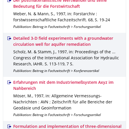
Der postmaterialistische Wertwandel und seine
Bedeutung für die Forstwirtschaft
Weber, N. & Mann, S.
,
1997
,
in: Forstarchiv :
forstwissenschaftliche Fachzeitschrift
.
68
,
S. 19-24
Publikation: Beitrag in Fachzeitschrift > Forschungsartikel
Detailed 3-D field experiments with a groundwater
circulation well for aquifer remediation
Scholz, M. & Stamm, J.
,
1997
,
in: Proceedings of the ...
Congress of the International Association for Hydraulic
Research, IAHR
.
S. 113-119
,
7 S.
Publikation: Beitrag in Fachzeitschrift > Konferenzartikel
Erfahrungen mit dem Industriemeßsystem Axyz im
Nahbereich
Möser, M.
,
1997
,
in: Allgemeine Vermessungs-
Nachrichten : AVN ; Zeitschrift für alle Bereiche der
Geodäsie und Geoinformation
Publikation: Beitrag in Fachzeitschrift > Forschungsartikel
Formulation and implementation of three-dimensional