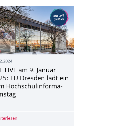
2.2024
I LIVE am 9. Januar
25: TU Dresden lädt ein
m Hochschulinforma­
onstag
ecken
g Lausitzer Braunkohle
iterlesen
UNI LIVE am 9. Januar 2025: TU Dresden lädt ein zum H