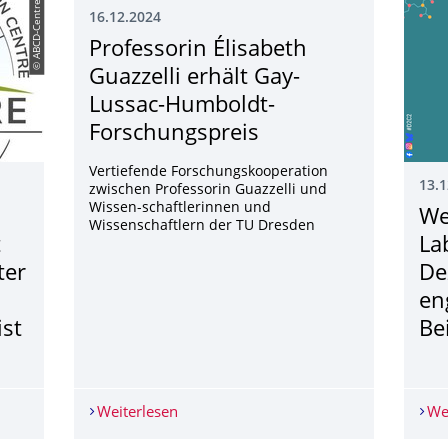
© ABCD-Centre
16.12.2024
Professorin Élisabeth
Guazzelli erhält Gay-
Lussac-Humboldt-
Forschungspreis
Vertiefende Forschungskooperation
13.1
zwischen Professorin Guazzelli und
Wissen-schaftlerinnen und
We
Wissenschaftlern der TU Dresden
t
La
ter
De
en
ist
Be
tsch-indischen Joint Masterstudiengang Water Security and Glob
Weiterlesen
Professorin Élisabeth Guazzelli erhäl
We