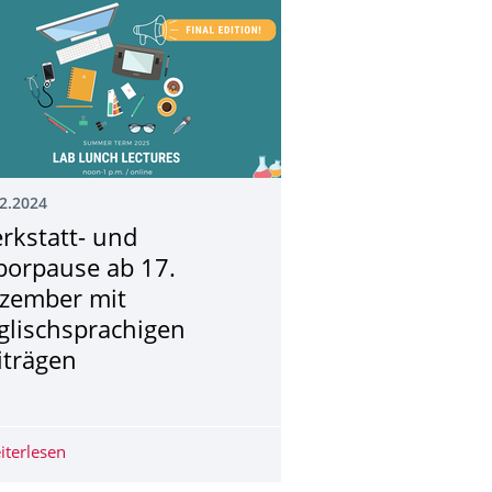
2.2024
rkstatt- und
borpause ab 17.
zember mit
glischsprachigen
iträgen
al Change (ABCD-Centre) ist geöffnet
t Gay-Lussac-Humboldt-Forschungspreis
iterlesen
Werkstatt- und Laborpause ab 17. Dezember mit englisc