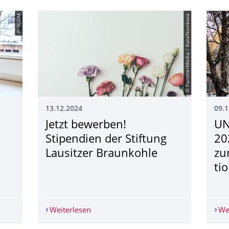
© SGDM
© PantherMedia / KateNovikova
13.12.2024
09.1
Jetzt bewerben!
UN
Stipendien der Stiftung
20
Lausitzer Braunkohle
zu
ti
nli­che Professorinnen der TU Dresden im neuen Kalender entd
Weiterlesen
Jetzt bewerben! Stipendien der Stiftun
We