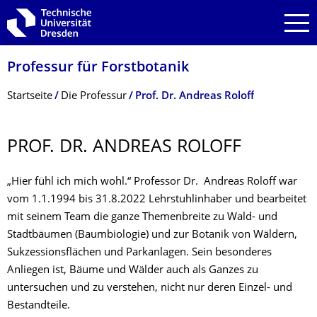
Zur Hauptnavigation springen
Zur Suche springen
Zum Inhalt springen
Professur für Forstbotanik
Breadcrumb-Menü
Startseite
Die Professur
Prof. Dr. Andreas Roloff
PROF. DR. ANDREAS ROLOFF
„Hier fühl ich mich wohl.“ Professor Dr. Andreas Roloff war
vom 1.1.1994 bis 31.8.2022 Lehrstuhlinhaber und bearbeitet
mit seinem Team die ganze Themenbreite zu Wald- und
Stadtbäumen (Baumbiologie) und zur Botanik von Wäldern,
Sukzessionsflächen und Parkanlagen. Sein besonderes
Anliegen ist, Bäume und Wälder auch als Ganzes zu
untersuchen und zu verstehen, nicht nur deren Einzel- und
Bestandteile.