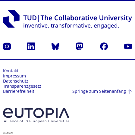
Instagram
LinkedIn
Bluesky
Mastodon
Facebook
Yout
Kontakt
Impressum
Datenschutz
Transparenzgesetz
Springe zum Seitenanfang
Barrierefreiheit