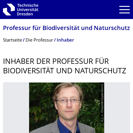
Zur Hauptnavigation springen
Zur Suche springen
Zum Inhalt springen
Professur für Biodiversität und Naturschutz
Breadcrumb-Menü
Startseite
Die Professur
Inhaber
INHABER DER PROFESSUR FÜR
BIODIVERSITÄT UND NATURSCHUTZ
© J. v. Oheimb-Uppendieck