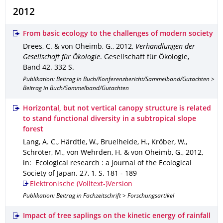
2012
From basic ecology to the challenges of modern society
Drees, C. & von Oheimb, G.
,
2012
,
Verhandlungen der
Gesellschaft für Ökologie
.
Gesellschaft für Ökologie
,
Band 42
.
332 S.
Publikation: Beitrag in Buch/Konferenzbericht/Sammelband/Gutachten >
Beitrag in Buch/Sammelband/Gutachten
Horizontal, but not vertical canopy structure is related
to stand functional diversity in a subtropical slope
forest
Lang, A. C., Härdtle, W., Bruelheide, H., Kröber, W.,
Schröter, M., von Wehrden, H. & von Oheimb, G.
,
2012
,
in: Ecological research : a journal of the Ecological
Society of Japan
.
27
,
1
,
S. 181 - 189
Elektronische (Volltext-)Version
Publikation: Beitrag in Fachzeitschrift > Forschungsartikel
Impact of tree saplings on the kinetic energy of rainfall