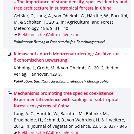
– The importance of stand density, species identity and
tree architecture in subtropical forests in China
Geißler, C., Lang, A., von Oheimb, G., Härdtle, W., Baruffol,
M. & Scholten, T.
,
2012
,
in: Agricultural and Forest
Meteorology
.
156
,
S. 31 - 40
Elektronische (Volltext-)Version
Publikation: Beitrag in Fachzeitschrift > Forschungsartikel
Klimaschutz durch Moorrenaturierung: Ansätze zur
ökonomischen Bewertung
Köbbing, J., Groth, M. & von Oheimb, G.
,
2012
,
ibidem
Verlag, Hannover
,
129 S.
Publikation: Buch/Gutachten/Sammelbände > Monographie
Mechanisms promoting tree species coexistence:
Experimental evidence with saplings of subtropical
forest ecosystems of China
Lang, A. C., Härdtle, W., Baruffol, M., Böhnke, M.,
Bruelheide, H., Schmid, B., von Wehrden, H. & 1 weitere
,
2012
,
in: Journal of Vegetation Science
.
23
,
5
,
S. 837 - 846
Elektronische (Volltext-)Version