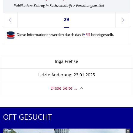
Publikation: Beitrag in Fachzeitschrift > Forschungsartikel
Seite 29, aktuell ausgewählt
29
zurück
weite
Diese Informationen werden durch das
FIS
bereitgestellt.
Zu dieser Seite
Inga Frehse
Letzte Änderung: 23.01.2025
Diese Seite …
OFT GESUCHT