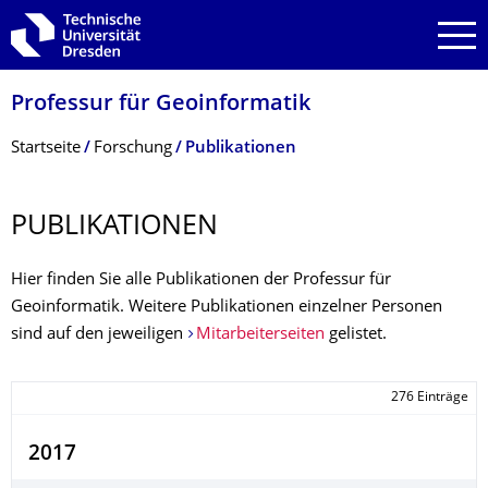
Zur Hauptnavigation springen
Zur Suche springen
Zum Inhalt springen
Professur für Geoinformatik
Breadcrumb-Menü
Startseite
Forschung
Publikationen
PUBLIKATIONEN
Hier finden Sie alle Publikationen der Professur für
Geoinformatik. Weitere Publikationen einzelner Personen
sind auf den jeweiligen
Mitarbeiterseiten
gelistet.
276 Einträge
2017