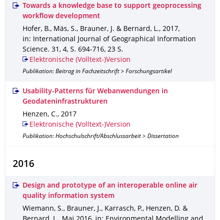
Towards a knowledge base to support geoprocessing
workflow development
Hofer, B., Mäs, S., Brauner, J. & Bernard, L.
,
2017
,
in: International Journal of Geographical Information
Science
.
31
,
4
,
S. 694-716
,
23 S.
Elektronische (Volltext-)Version
Publikation: Beitrag in Fachzeitschrift > Forschungsartikel
Usability-Patterns für Webanwendungen in
Geodateninfrastrukturen
Henzen, C.
,
2017
Elektronische (Volltext-)Version
Publikation: Hochschulschrift/Abschlussarbeit > Dissertation
2016
Design and prototype of an interoperable online air
quality information system
Wiemann, S., Brauner, J., Karrasch, P., Henzen, D. &
Bernard, L.
,
Mai 2016
,
in: Environmental Modelling and