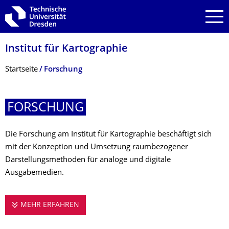
Zur Hauptnavigation springen
Zur Suche springen
Zum Inhalt springen
Institut für Kartographie
Breadcrumb-Menü
Startseite
Forschung
FORSCHUNG
Die Forschung am Institut für Kartographie beschäftigt sich
mit der Konzeption und Umsetzung raumbezogener
Darstellungsmethoden für analoge und digitale
Ausgabemedien.
MEHR ERFAHREN
FORSCHUNG