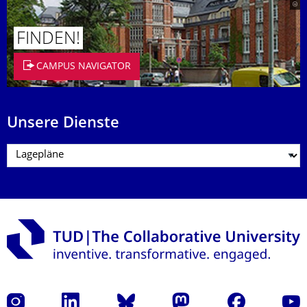
FINDEN!
CAMPUS NAVIGATOR
Unsere Dienste
Instagram
LinkedIn
Bluesky
Mastodon
Facebook
Yout