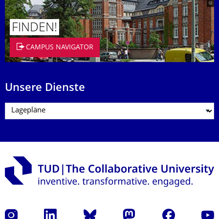
FINDEN!
CAMPUS NAVIGATOR
Unsere Dienste
Instagram
LinkedIn
Bluesky
Mastodon
Facebook
Yout