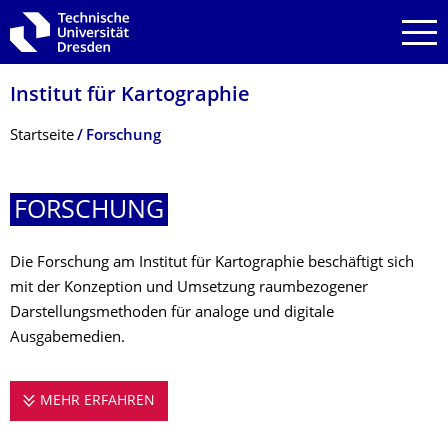
Zur Hauptnavigation springen
Zur Suche springen
Zum Inhalt springen
Institut für Kartographie
Breadcrumb-Menü
Startseite
Forschung
FORSCHUNG
Die Forschung am Institut für Kartographie beschäftigt sich
mit der Konzeption und Umsetzung raumbezogener
Darstellungsmethoden für analoge und digitale
Ausgabemedien.
MEHR ERFAHREN
FORSCHUNG