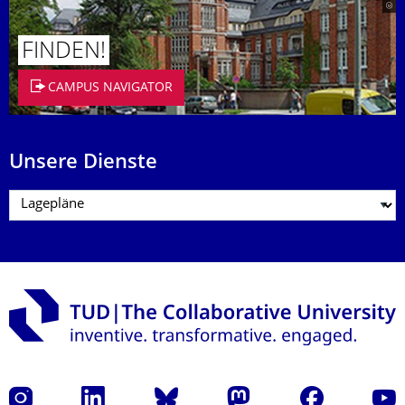
FINDEN!
CAMPUS NAVIGATOR
Unsere Dienste
Instagram
LinkedIn
Bluesky
Mastodon
Facebook
Yout