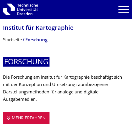
Zur Hauptnavigation springen
Zur Suche springen
Zum Inhalt springen
Institut für Kartographie
Breadcrumb-Menü
Startseite
Forschung
FORSCHUNG
Die Forschung am Institut für Kartographie beschäftigt sich
mit der Konzeption und Umsetzung raumbezogener
Darstellungsmethoden für analoge und digitale
Ausgabemedien.
MEHR ERFAHREN
FORSCHUNG