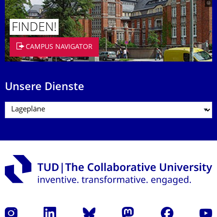
FINDEN!
CAMPUS NAVIGATOR
Unsere Dienste
Instagram
LinkedIn
Bluesky
Mastodon
Facebook
Yout