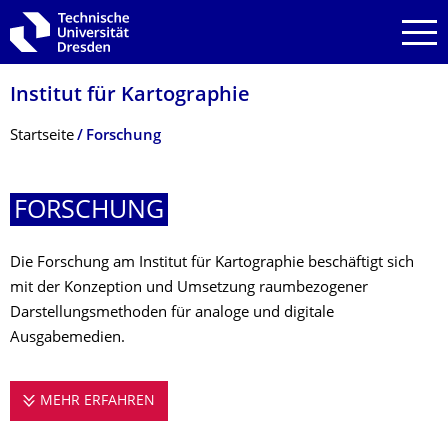
Zur Hauptnavigation springen
Zur Suche springen
Zum Inhalt springen
Institut für Kartographie
Breadcrumb-Menü
Startseite
Forschung
FORSCHUNG
Die Forschung am Institut für Kartographie beschäftigt sich
mit der Konzeption und Umsetzung raumbezogener
Darstellungsmethoden für analoge und digitale
Ausgabemedien.
MEHR ERFAHREN
FORSCHUNG