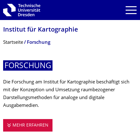
Zur Hauptnavigation springen
Zur Suche springen
Zum Inhalt springen
Institut für Kartographie
Breadcrumb-Menü
Startseite
Forschung
FORSCHUNG
Die Forschung am Institut für Kartographie beschäftigt sich
mit der Konzeption und Umsetzung raumbezogener
Darstellungsmethoden für analoge und digitale
Ausgabemedien.
MEHR ERFAHREN
FORSCHUNG