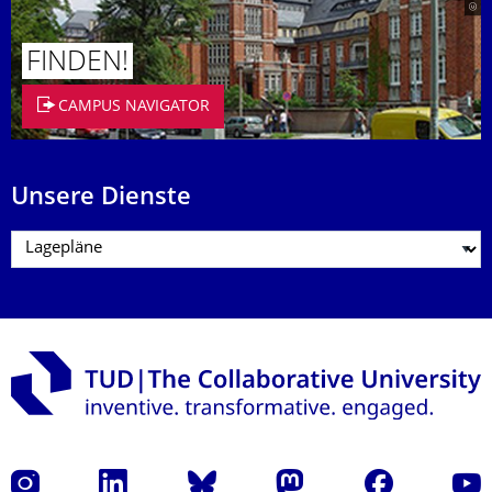
FINDEN!
CAMPUS NAVIGATOR
Unsere Dienste
Instagram
LinkedIn
Bluesky
Mastodon
Facebook
Yout