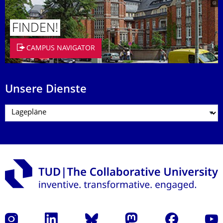
FINDEN!
CAMPUS NAVIGATOR
Unsere Dienste
Instagram
LinkedIn
Bluesky
Mastodon
Facebook
Yout