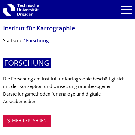
Zur Hauptnavigation springen
Zur Suche springen
Zum Inhalt springen
Institut für Kartographie
Breadcrumb-Menü
Startseite
Forschung
FORSCHUNG
Die Forschung am Institut für Kartographie beschäftigt sich
mit der Konzeption und Umsetzung raumbezogener
Darstellungsmethoden für analoge und digitale
Ausgabemedien.
MEHR ERFAHREN
FORSCHUNG