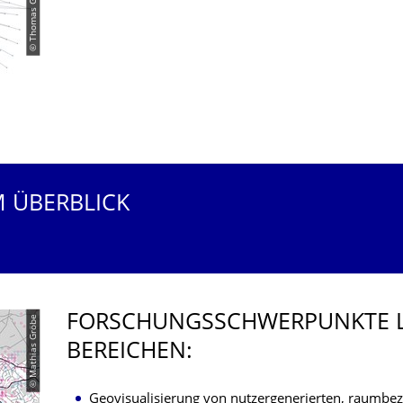
© Thomas Gründemann
M ÜBERBLICK
FORSCHUNGS­SCHWERPUNKTE L
© Mathias Gröbe
BEREICHEN:
Geovisualisierung von nutzergenerierten, raumbe