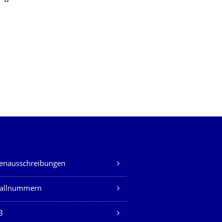
lenausschreibungen
fallnummern
B