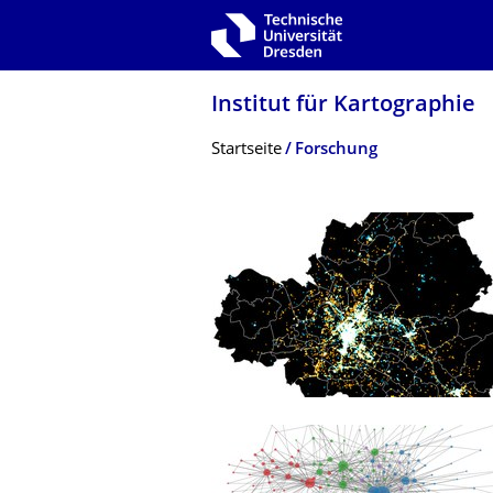
Zur Hauptnavigation springen
Zur Suche springen
Zum Inhalt springen
Institut für Kartographie
Breadcrumb-Menü
Startseite
Forschung