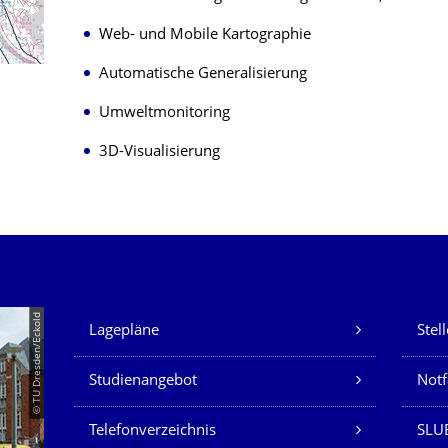
Web- und Mobile Kartographie
Automatische Generalisierung
Umweltmonitoring
3D-Visualisierung
Unsere Dienste
© TU Dresden/Eckold
Lagepläne
Stel
Studienangebot
Not
Telefonverzeichnis
SLU