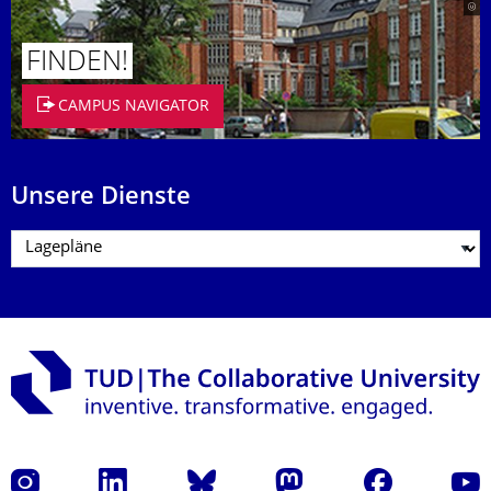
FINDEN!
CAMPUS NAVIGATOR
Unsere Dienste
Instagram
LinkedIn
Bluesky
Mastodon
Facebook
Yout