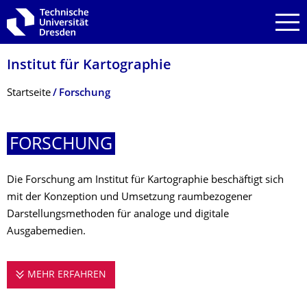
Zur Hauptnavigation springen
Zur Suche springen
Zum Inhalt springen
Institut für Kartographie
Breadcrumb-Menü
Startseite
Forschung
FORSCHUNG
Die Forschung am Institut für Kartographie beschäftigt sich
mit der Konzeption und Umsetzung raumbezogener
Darstellungsmethoden für analoge und digitale
Ausgabemedien.
MEHR ERFAHREN
FORSCHUNG