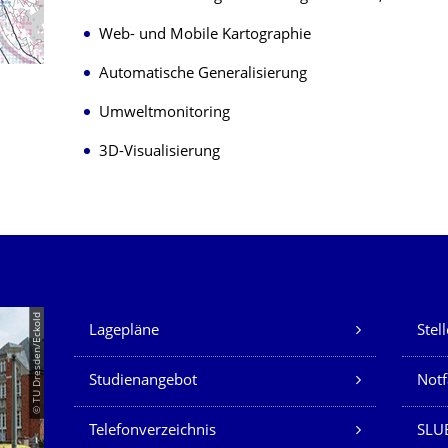
Web- und Mobile Kartographie
Automatische Generalisierung
Umweltmonitoring
3D-Visualisierung
Unsere Dienste
© TU Dresden/Eckold
Lagepläne
Stel
Studienangebot
Not
Telefonverzeichnis
SLU