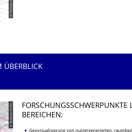
© Thomas Gründemann
M ÜBERBLICK
FORSCHUNGS­SCHWERPUNKTE L
© Mathias Gröbe
BEREICHEN:
Geovisualisierung von nutzergenerierten, raumbe