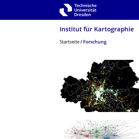
Zur Hauptnavigation springen
Zur Suche springen
Zum Inhalt springen
Institut für Kartographie
Breadcrumb-Menü
Startseite
Forschung