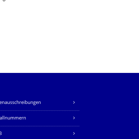
lenausschreibungen
fallnummern
B