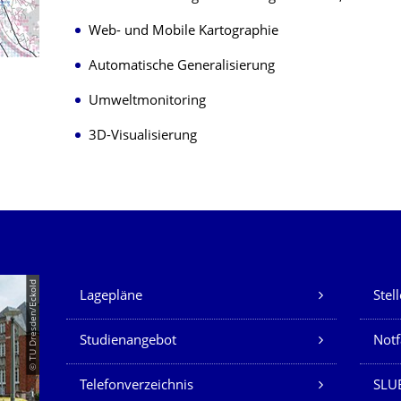
Web- und Mobile Kartographie
Automatische Generalisierung
Umweltmonitoring
3D-Visualisierung
Unsere Dienste
© TU Dresden/Eckold
Lagepläne
Stel
Studienangebot
Not
Telefonverzeichnis
SLU