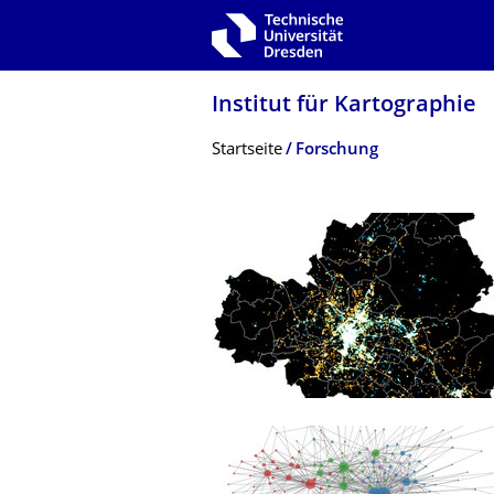
Zur Hauptnavigation springen
Zur Suche springen
Zum Inhalt springen
Institut für Kartographie
Breadcrumb-Menü
Startseite
Forschung