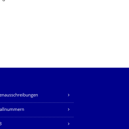
lenausschreibungen
fallnummern
B