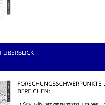
© Thomas Gründemann
M ÜBERBLICK
FORSCHUNGS­SCHWERPUNKTE L
© Mathias Gröbe
BEREICHEN:
Geovisualisierung von nutzergenerierten, raumbe