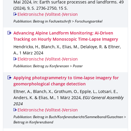
Mai 2024
,
in: Earth surface processes and landforms
.
49
(2024)
,
9
,
S. 2736-2750
,
15 S.
Elektronische (Volltext-)Version
Publikation: Beitrag in Fachzeitschrift > Forschungsartikel
Advancing Alpine Landform Monitoring: AI-Driven
Tracking on Hourly Monoscopic Time-Lapse Imagery
Hendrickx, H., Blanch, X., Elias, M., Delaloye, R. & Eltner,
A.
,
1 März 2024
Elektronische (Volltext-)Version
Publikation: Beitrag zu Konferenzen > Poster
Applying photogrammetry to time-lapse imagery for
geomorphological change detection
Eltner, A., Blanch, X., Grothum, O., Epple, L., Lotsari, E.,
Anders, K. & Elias, M.
,
1 März 2024
,
EGU General Assembly
2024
Elektronische (Volltext-)Version
Publikation: Beitrag in Buch/Konferenzbericht/Sammelband/Gutachten >
Beitrag in Konferenzband