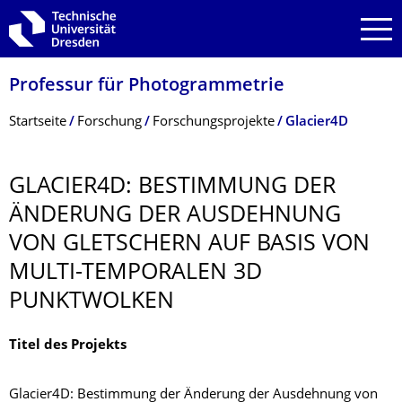
Zur Hauptnavigation springen
Zur Suche springen
Zum Inhalt springen
Professur für Photogrammetrie
Breadcrumb-Menü
Startseite
Forschung
Forschungsprojekte
Glacier4D
GLACIER4D: BESTIMMUNG DER
ÄNDERUNG DER AUSDEHNUNG
VON GLETSCHERN AUF BASIS VON
MULTI-TEMPORALEN 3D
PUNKTWOLKEN
Titel des Projekts
Glacier4D: Bestimmung der Änderung der Ausdehnung von