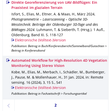
Direkte Georeferenzierung von UAV-Bildflügen: Ein
Praxistest im glazialen Terrain
Isfort, S., Elias, M., Eltner, A. & Maas, H.
,
März 2024
,
Photogrammetrie – Laserscanning – Optische 3D-
Messtechnik: Beiträge der Oldenburger 3D-Tage und des
BIMtages 2024
.
Luhmann, T. & Sieberth, T. (Hrsg.).
1 Aufl.
,
Oldenburg
,
Band XI
.
S. 118-127
Elektronische (Volltext-)Version
Publikation: Beitrag in Buch/Konferenzbericht/Sammelband/Gutachten >
Beitrag in Konferenzband
Automated Workflow for High-Resolution 4D Vegetation
Monitoring Using Stereo Vision
Kobe, M., Elias, M., Merbach, I., Schädler, M., Bumberger,
J., Pause, M. & Mollenhauer, H.
,
31 Jan. 2024
,
in: Remote
sensing
.
16 (2024)
,
3
,
15 S.
,
541
Elektronische (Volltext-)Version
Publikation: Beitrag in Fachzeitschrift > Forschungsartikel
Seite 2, aktuell ausgewählt
2
zurück