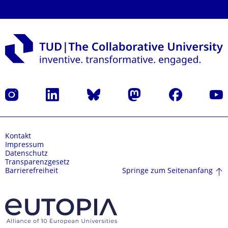
Instagram
LinkedIn
Bluesky
Mastodon
Facebook
Yout
Kontakt
Impressum
Datenschutz
Transparenzgesetz
Springe zum Seitenanfang
Barrierefreiheit