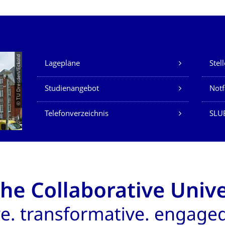
Unsere Dienste
© TU Dresden/Eckold
Lagepläne
Stel
Studienangebot
Not
Telefonverzeichnis
SLU