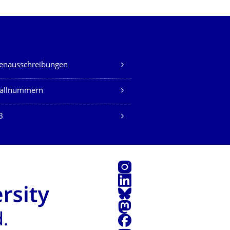
lenausschreibungen
fallnummern
B
Instagram
LinkedIn
Bluesky
Mastodon
Facebook