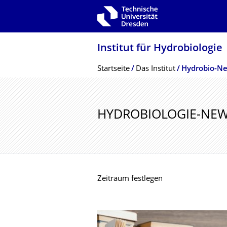
Zur Hauptnavigation springen
Zur Suche springen
Zum Inhalt springen
Institut für Hydrobiologie
Breadcrumb-Menü
Startseite
Das Institut
Hydrobio-N
HYDROBIOLOGIE-NE
Zeitraum festlegen