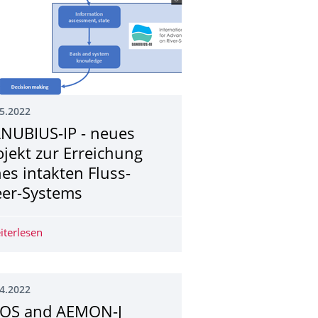
5.2022
NUBIUS-IP - neues
ojekt zur Erreichung
nes intakten Fluss-
er-Systems
of plasmids shape ..."
iterlesen
DANUBIUS-IP - neues Projekt zur Erreichung eines inta
4.2022
OS and AEMON-J