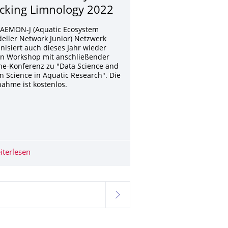
cking Limnology 2022
 AEMON-J (Aquatic Ecosystem
ller Network Junior) Netzwerk
nisiert auch dieses Jahr wieder
en Workshop mit anschließender
ne-Konferenz zu "Data Science and
 Science in Aquatic Research". Die
nahme ist kostenlos.
rbon Nanotubes ..."
iterlesen
DSOS and AEMON-J Hacking Limnology 2022
gewählt
weiter