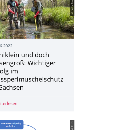
© Felix Grunicke
6.2022
niklein und doch
esengroß: Wichtiger
folg im
ussperlmuschel­schutz
 Sachsen
schel-Zuchtstation
iterlesen
Miniklein und doch riesengroß: Wichtiger Erfolg im Flu
© TUD