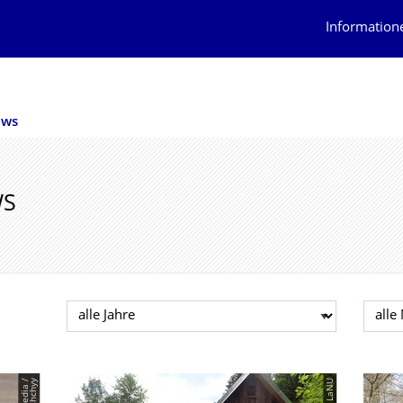
Information
ews
WS
Jahr auswählen
Mona
© LaNU