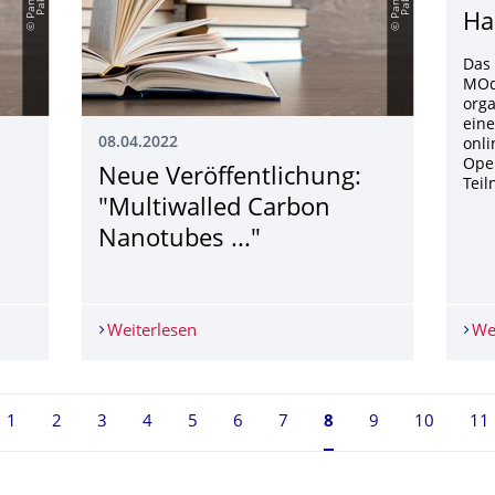
Ha
Das
MOde
orga
ein
08.04.2022
onli
Open
Neue Veröffentlichung:
Teil
"Multiwalled Carbon
Nanotubes ..."
 "Antibiotic Resistance Genes in River Biofilms ..."
Weiterlesen
Neue Veröffentlichung: "Multiwalled Ca
We
1
2
3
4
5
6
7
Seite 8, aktuell aus
8
9
10
11