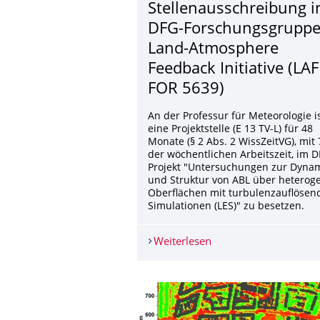
Stellenausschrei­bung i
DFG-Forschungsgrupp
Land-Atmosphere
Feedback Initiative (LAFI
FOR 5639)
An der Professur für Meteorologie i
eine Projektstelle (E 13 TV-L) für 48
Monate (§ 2 Abs. 2 WissZeitVG), mit
der wöchentlichen Arbeitszeit, im D
Projekt "Untersuchungen zur Dyna
und Struktur von ABL über heterog
Oberflächen mit turbulenzauflösen
Simulationen (LES)" zu besetzen.
Weiterlesen
Stellenausschreibung