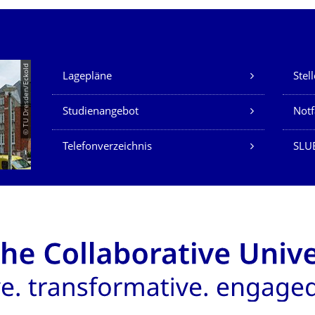
Unsere Dienste
© TU Dresden/Eckold
Lagepläne
Stel
Studienangebot
Not
Telefonverzeichnis
SLU