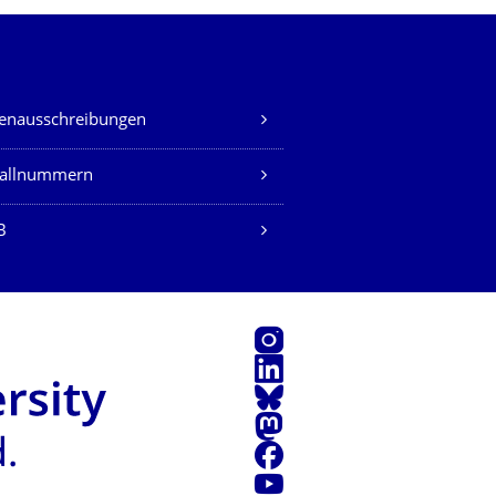
lenausschreibungen
fallnummern
B
Instagram
LinkedIn
Bluesky
Mastodon
Facebook
Youtube