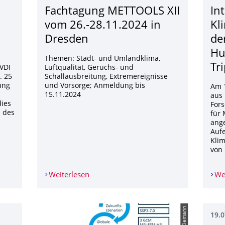
Fachtagung METTOOLS XII
In
vom 26.-28.11.2024 in
Kl
Dresden
de
Hu
Themen: Stadt- und Umlandklima,
Tr
 VDI
Luftqualität, Geruchs- und
. 25
Schallausbreitung, Extremereignisse
ung
und Vorsorge; Anmeldung bis
Am 1
15.11.2024
aus 
dies
Fors
n des
für 
ange
Aufe
Kli
von 
uen VDI-Richtlinie Lokale Kaltluft
Weiterlesen
Fachtagung METTOOLS XII vom 26.-28.
We
© A. Ziemann
19.0