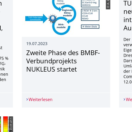
n
TU
e
ne
in
,
Au
Der 
19.07.2023
ver
st
Eige
Zweite Phase des BMBF-
Dres
 75 %
Verbundprojekts
Dars
FG-
Umla
NUKLEUS startet
mik
der 
enen
Com
den
12.0
 in DFG-Forschungsgruppe Land-Atmosphere Feedback Initiative (
Weiterlesen
Zweite Phase des BMBF-Verbundprojek
We
© A. Ziemann