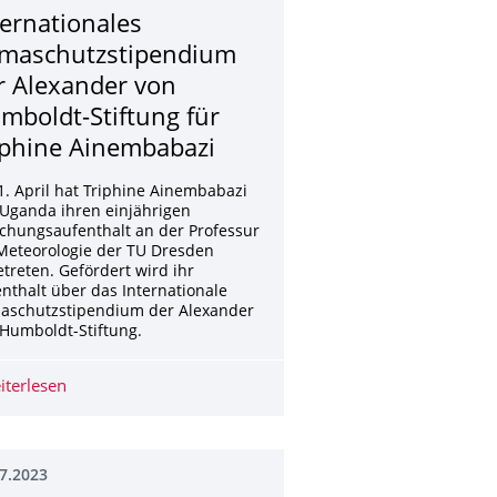
ternationales
imaschutzsti­pendium
r Alexander von
mboldt-Stiftung für
iphine Ainembabazi
. April hat Triphine Ainembabazi
Uganda ihren einjährigen
chungsaufenthalt an der Professur
Meteorologie der TU Dresden
treten. Gefördert wird ihr
nthalt über das Internationale
maschutzstipendium der Alexander
Humboldt-Stiftung.
11.2024 in Dresden
iterlesen
Internationales Klimaschutzsti­pendium der Alexander v
7.2023