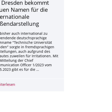
 Dresden bekommt
uen Namen für die
ternationale
ßendarstellung
bisher auch international zu
wendende deutschsprachige
nname "Technische Universität
den" sorgte in fremdsprachigen
tellungen, auch aufgrund des
utes zuweilen für Irritationen. Mit
Mitteilung der Chief
munication Officer 1/2023 vom
5.2023 gibt es für die …
LAFI, FOR 5639)
ts NUKLEUS startet
iterlesen
TU Dresden bekommt neuen Namen für die internationa