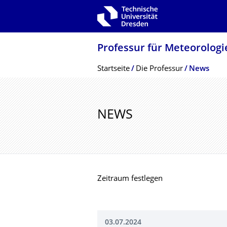
Zur Hauptnavigation springen
Zur Suche springen
Zum Inhalt springen
Professur für Meteorologi
Breadcrumb-Menü
Startseite
Die Professur
News
NEWS
Zeitraum festlegen
03.07.2024