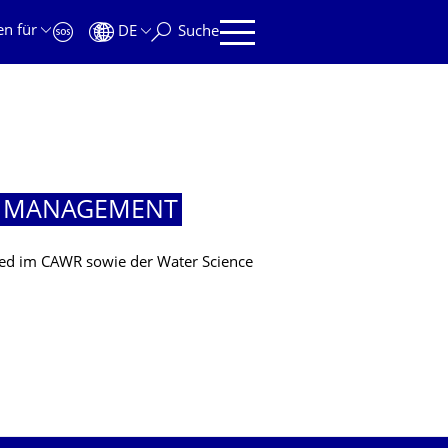
en für
DE
Suche
R MANAGEMENT
lied im CAWR sowie der Water Science
R MANAGEMENT