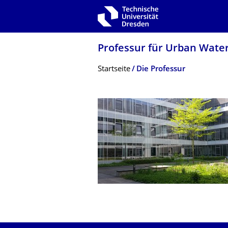
Zur Hauptnavigation springen
Zur Suche springen
Zum Inhalt springen
Professur für Urban Wat
Breadcrumb-Menü
Startseite
Die Professur