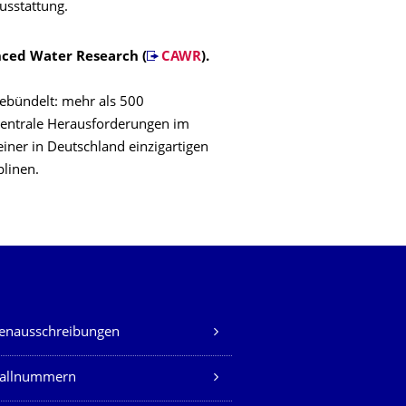
usstattung.
nced Water Research (
CAWR
).
bündelt: mehr als 500
zentrale Herausforderungen im
iner in Deutschland einzigartigen
plinen.
lenausschreibungen
fallnummern