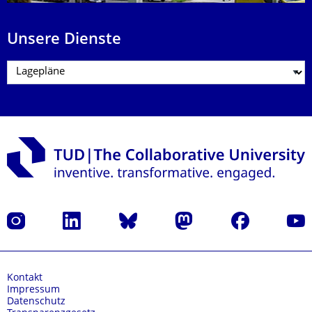
Unsere Dienste
Instagram
LinkedIn
Bluesky
Mastodon
Facebook
Yout
Kontakt
Impressum
Datenschutz