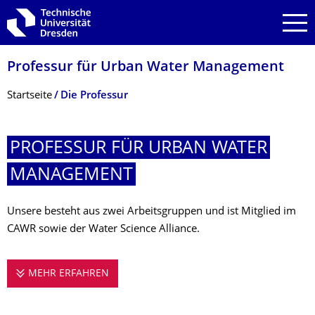
Zur Hauptnavigation springen
Zur Suche springen
Zum Inhalt springen
Professur für Urban Water Management
Breadcrumb-Menü
Startseite
Die Professur
PROFESSUR FÜR URBAN WATER
MANAGEMENT
Unsere besteht aus zwei Arbeitsgruppen und ist Mitglied im
CAWR sowie der Water Science Alliance.
MEHR ERFAHREN
PROFESSUR FÜR URBAN WATER MANAG