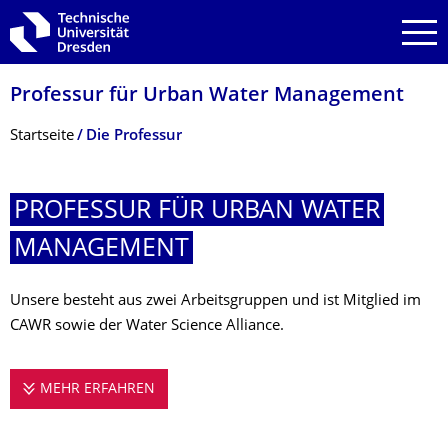
Zur Hauptnavigation springen
Zur Suche springen
Zum Inhalt springen
Professur für Urban Water Management
Breadcrumb-Menü
Startseite
Die Professur
PROFESSUR FÜR URBAN WATER
MANAGEMENT
Unsere besteht aus zwei Arbeitsgruppen und ist Mitglied im
CAWR sowie der Water Science Alliance.
MEHR ERFAHREN
PROFESSUR FÜR URBAN WATER MANAG