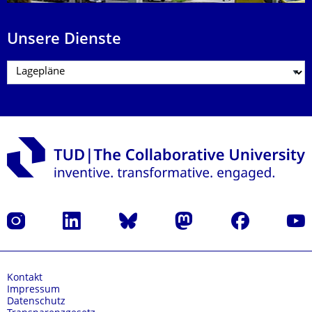
Unsere Dienste
Instagram
LinkedIn
Bluesky
Mastodon
Facebook
Yout
Kontakt
Impressum
Datenschutz