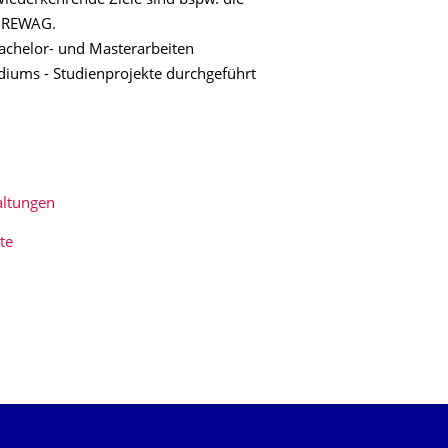
iederkehrende Ziele sind bspw. die
 DREWAG.
achelor- und Masterarbeiten
diums - Studienprojekte durchgeführt
altungen
te