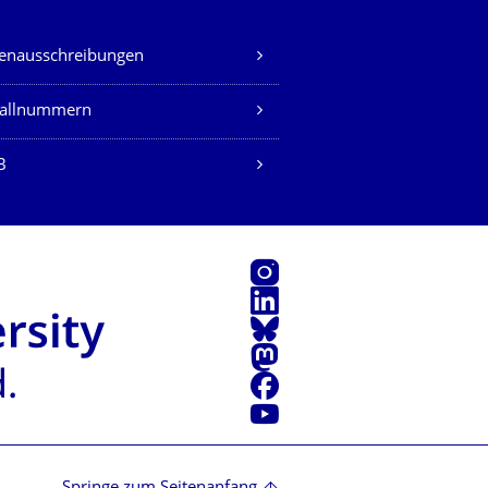
lenausschreibungen
fallnummern
B
Instagram
LinkedIn
Bluesky
Mastodon
Facebook
Youtube