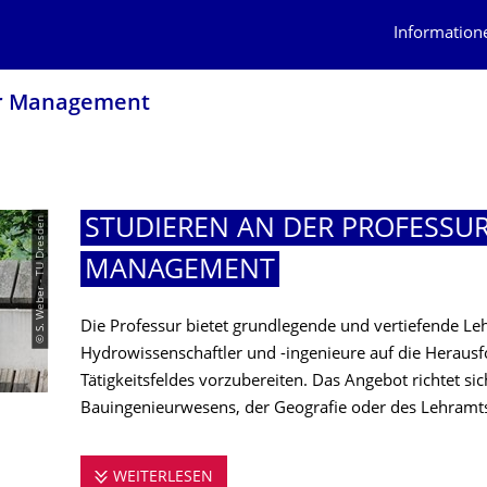
Information
er Management
© S. Weber - TU Dresden
STUDIEREN AN DER PROFESSU
MANAGEMENT
Die Professur bietet grundlegende und vertiefende L
Hydrowissenschaftler und -ingenieure auf die Herausf
Tätigkeitsfeldes vorzubereiten. Das Angebot richtet si
Bauingenieurwesens, der Geografie oder des Lehramt
WEITERLESEN
STUDIEREN AN DER PROFESSUR 