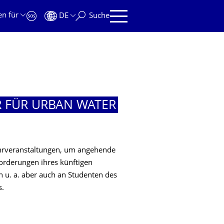
en für
DE
Suche
R FÜR URBAN WATER
ehrveranstaltungen, um angehende
orderungen ihres künftigen
ch u. a. aber auch an Studenten des
s.
FÜR URBAN WATER MANAGEMENT