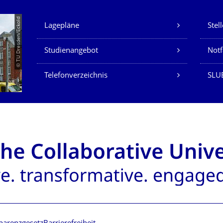
Unsere Dienste
© TU Dresden/Eckold
Lagepläne
Stel
Studienangebot
Not
Telefonverzeichnis
SLU