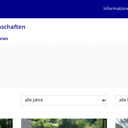
Information
schaf­ten
ews
Jahr auswählen
Mona
© TUD