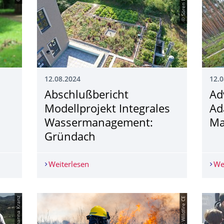
© Sören Meyer
12.08.2024
12.0
Abschlußbericht
Ad
Modellprojekt Integrales
Ad
Wassermanagement:
Ma
Gründach
Weiterlesen
Abschlußbericht Modellprojekt Integ
We
© Johanna Kranz
© Project Wildfire CE