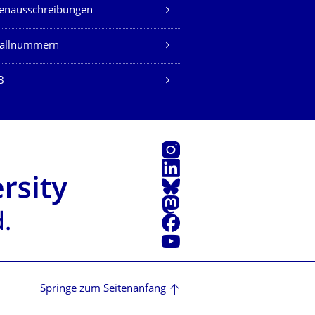
lenausschreibungen
fallnummern
B
Instagram
LinkedIn
Bluesky
Mastodon
Facebook
Youtube
Springe zum Seitenanfang