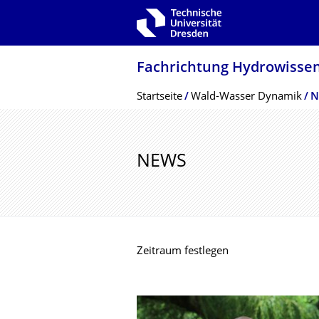
Zur Hauptnavigation springen
Zur Suche springen
Zum Inhalt springen
Fachrichtung Hydrowissen
Breadcrumb-Menü
Startseite
Wald-Wasser Dynamik
N
NEWS
Zeitraum festlegen