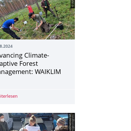
8.2024
vancing Climate-
aptive Forest
nagement: WAIKLIM
rales Wassermanagement: Gründach
iterlesen
Advancing Climate-Adaptive Forest Management: WAIK
s