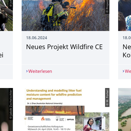
18.06.2024
18.0
Neues Projekt Wildfire CE
­­
ei
Ko
shop auf der Bastei
Weiterlesen
Neues Projekt Wildfire CE
We
© Jakob Zscheischler
© M. Forkel