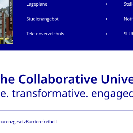
Unsere Dienste
© TU Dresden/Eckold
Lagepläne
Stel
Studienangebot
Not
Telefonverzeichnis
SLU
parenzgesetz
Barrierefreiheit