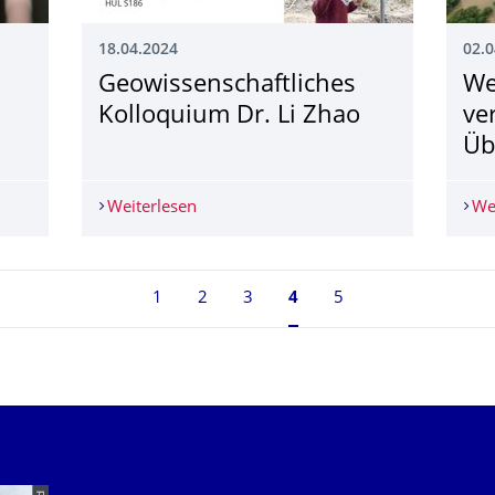
18.04.2024
02.0
Geowissenschaftli­ches
We
Kolloquium Dr. Li Zhao
ve
Üb
rittsvorlesung Prof. Jakob Zscheischler
Weiterlesen
Geowissenschaftliches Kolloquium Dr. 
We
1
2
3
Seite 4, aktuell ausgewä
4
5