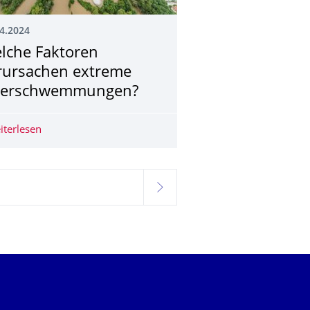
4.2024
lche Faktoren
rursachen extreme
erschwemmungen?
Li Zhao
iterlesen
Welche Faktoren verursachen extreme Überschwemmu
hlt
weiter