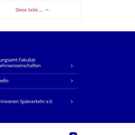
Diese Seite …
ungsamt Fakultät
ehrswissenschaften
edIn
niverein Spätverkehr e.V.
Instagram