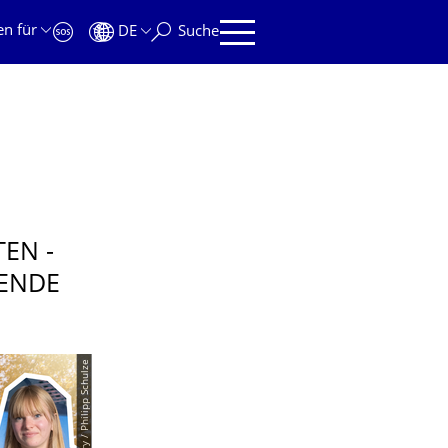
en für
DE
Suche
EN -
RENDE