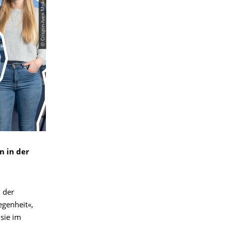
© Crispin-Iven Mokry / Philipp Schulze
n in der
 der
egenheit«,
sie im