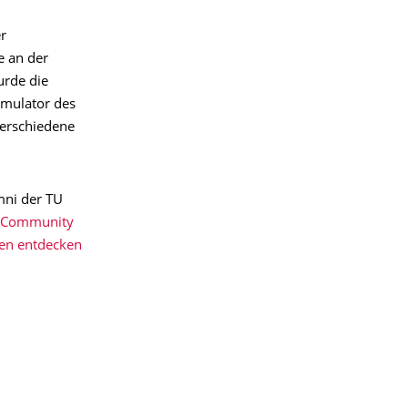
r
e an der
urde die
imulator des
verschiedene
mni der TU
-Community
en entdecken