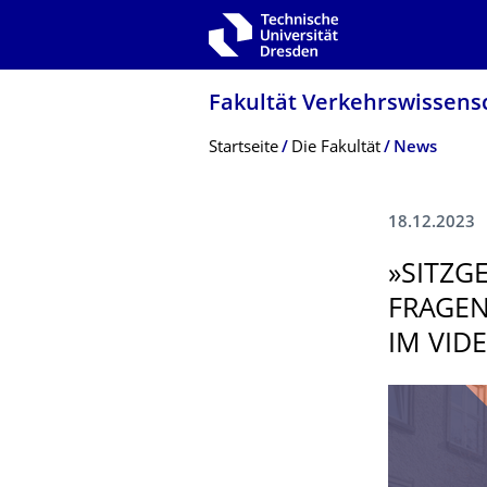
Zur Hauptnavigation springen
Zur Suche springen
Zum Inhalt springen
Fakultät Verkehrswissen­sc
Breadcrumb-Menü
Startseite
Die Fakultät
News
18.12.2023
»SITZG
FRAGEN
IM VID