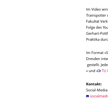
Im Video wird
Trainspotter
Fakultät Ver
Folge des Yo
Gerhart-Pott
Praktika durc
Im Format »S
Dresden inte
gestellt. Je
« und »
TU 
Kontakt:
Social-Media