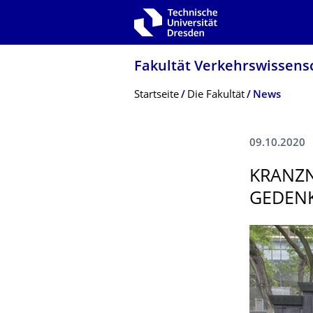
Zur Hauptnavigation springen
Zur Suche springen
Zum Inhalt springen
Fakultät Verkehrswissen­sc
Breadcrumb-Menü
Startseite
Die Fakultät
News
09.10.2020
KRANZN
GEDENK