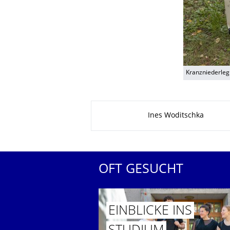
Kranzniederleg
Zu dieser Seite
Ines Woditschka
OFT GESUCHT
EINBLICKE INS