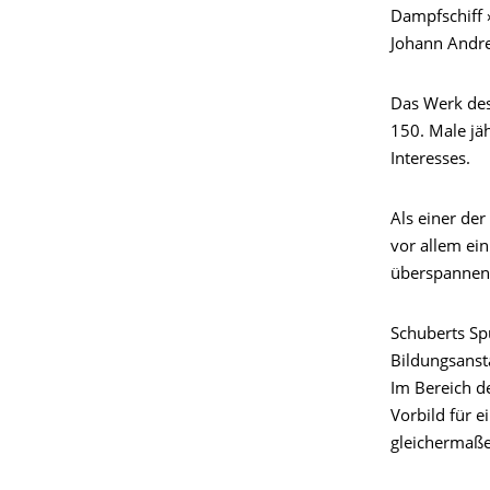
Dampfschiff 
Johann Andre
Das Werk des
150. Male jä
Interesses.
Als einer der
vor allem ei
überspannend
Schuberts Spu
Bildungsanst
Im Bereich d
Vorbild für e
gleichermaße