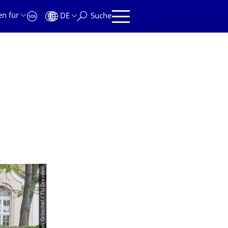
en für
DE
Suche
© Stefan Gröschel / TU Dresden