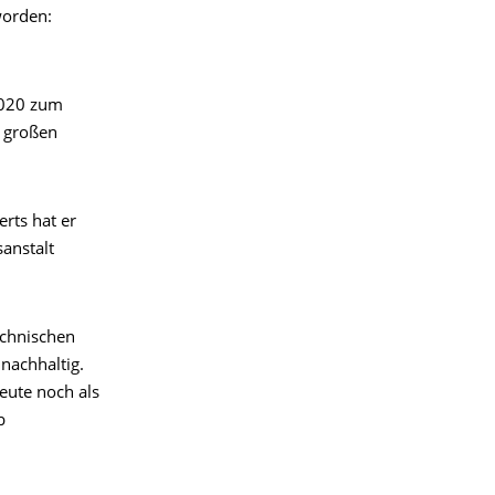
worden:
2020 zum
s großen
erts hat er
anstalt
echnischen
nachhaltig.
eute noch als
b