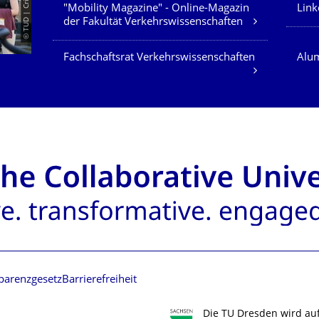
"Mobility Magazine" - Online-Magazin
Link
der Fakultät Verkehrswissenschaften
Fachschaftsrat Verkehrswissenschaften
Alum
parenzgesetz
Barrierefreiheit
Die TU Dresden wird au