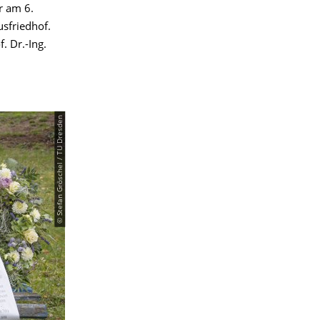
r am 6.
sfriedhof.
. Dr.-Ing.
© Stefan Gröschel / TU Dresden