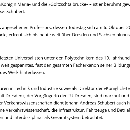
»Königin Maria« und die »Göltzschtalbrücke« – ist er berühmt ge
as Schubert.
 angesehenen Professors, dessen Todestag sich am 6. Oktober 
hrte, erfreut sich bis heute weit über Dresden und Sachsen hinau
 letzten Universalisten unter den Polytechnikern des 19. Jahrhund
n weit gespanntes, fast den gesamten Fächerkanon seiner Bildungs
es Werk hinterlassen.
ren in Technik und Industrie sowie als Direktor der »Königlich-T
alt Dresden«, der Vorgängerin der TU Dresden, sind markant und 
er Verkehrswissenschaften dient Johann Andreas Schubert auch h
ine Verkehrswissenschaft, die Infrastruktur, Fahrzeuge und Betrie
n und interdisziplinär als Gesamtsystem betrachtet.