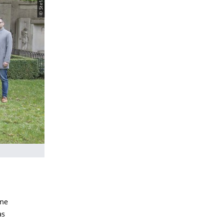
ine
as