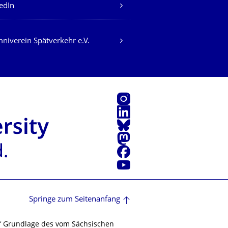
edIn
niverein Spätverkehr e.V.
Instagram
LinkedIn
Bluesky
Mastodon
Facebook
Youtube
Springe zum Seitenanfang
f Grundlage des vom Sächsischen