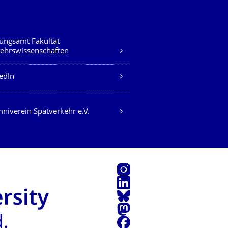
ungsamt Fakultät
ehrswissenschaften
edIn
niverein Spätverkehr e.V.
Instagram
LinkedIn
Bluesky
Mastodon
Facebook