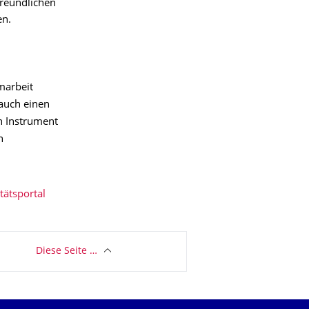
reundlichen
en.
marbeit
 auch einen
n Instrument
n
tätsportal
Diese Seite …