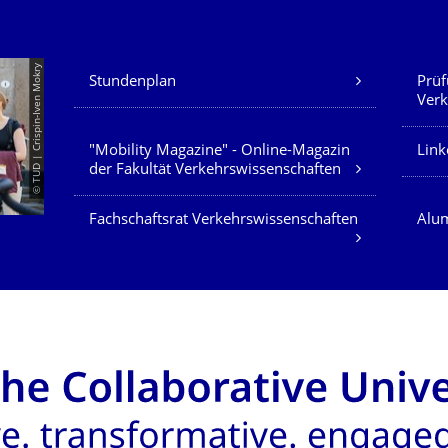
Unsere Dienste
© TUD | Crispin-Iven Mokry
Stundenplan
Prüf
Verk
"Mobility Magazine" - Online-Magazin
Link
der Fakultät Verkehrswissenschaften
Fachschaftsrat Verkehrswissenschaften
Alum