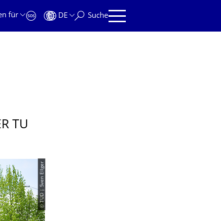
en für
DE
Suche
ER TU
© TUD | Sven Ellger