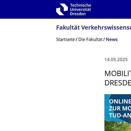
Zur Hauptnavigation springen
Zur Suche springen
Zum Inhalt springen
Fakultät Verkehrswissen­sc
Breadcrumb-Menü
Startseite
Die Fakultät
News
14.05.2025
MOBILI
DRESDE